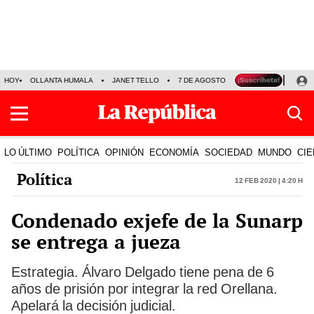
HOY
OLLANTA HUMALA
JANET TELLO
7 DE AGOSTO
TINKA RESULTADOS
LO ÚLTIMO
POLÍTICA
OPINIÓN
ECONOMÍA
SOCIEDAD
MUNDO
CIE
Política
12 Feb 2020 | 4:20 h
Condenado exjefe de la Sunarp
se entrega a jueza
Estrategia. Álvaro Delgado tiene pena de 6
años de prisión por integrar la red Orellana.
Apelará la decisión judicial.