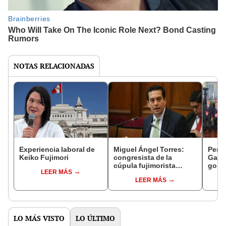
NOTAS RELACIONADAS
Experiencia laboral de
Miguel Ángel Torres:
Perfi
Keiko Fujimori
congresista de la
Gabin
cúpula fujimorista
gobi
LEER MÁS
controlará el primer año
Fujim
LEER MÁS
del Senado
LO MÁS VISTO
LO ÚLTIMO