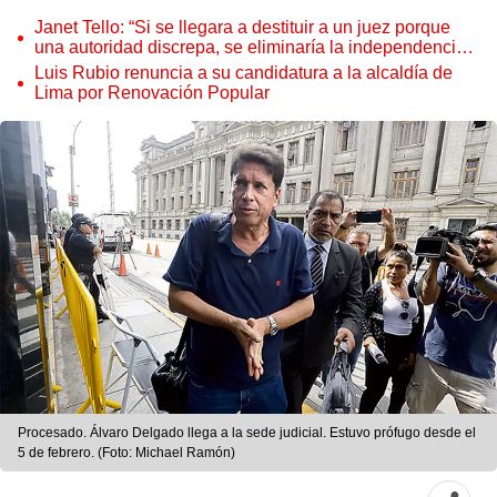
Janet Tello: “Si se llegara a destituir a un juez porque
una autoridad discrepa, se eliminaría la independencia
judicial”
Luis Rubio renuncia a su candidatura a la alcaldía de
Lima por Renovación Popular
Procesado. Álvaro Delgado llega a la sede judicial. Estuvo prófugo desde el
5 de febrero. (Foto: Michael Ramón)