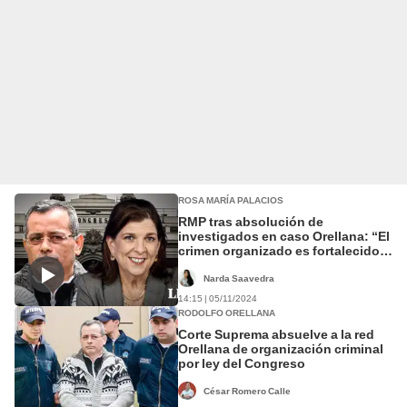
ROSA MARÍA PALACIOS
RMP tras absolución de
investigados en caso Orellana: “El
crimen organizado es fortalecido
desde el Congreso”
Narda Saavedra
14:15 | 05/11/2024
RODOLFO ORELLANA
Corte Suprema absuelve a la red
Orellana de organización criminal
por ley del Congreso
César Romero Calle