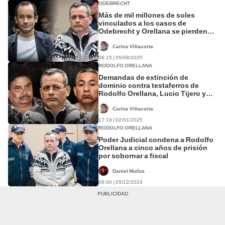
ODEBRECHT
Más de mil millones de soles
vinculados a los casos de
Odebrecht y Orellana se pierden
por fallo del TC
Carlos Villacorta
06:15 | 05/08/2025
RODOLFO ORELLANA
Demandas de extinción de
dominio contra testaferros de
Rodolfo Orellana, Lucio Tijero y
'camarada Artemio' podrían ser
archivadas
Carlos Villacorta
17:19 | 02/01/2025
RODOLFO ORELLANA
Poder Judicial condena a Rodolfo
Orellana a cinco años de prisión
por sobornar a fiscal
Daniel Muñoz
06:00 | 05/12/2024