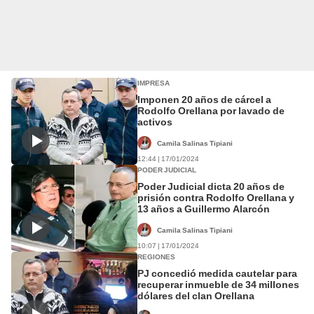
IMPRESA
Imponen 20 años de cárcel a
Rodolfo Orellana por lavado de
activos
Camila Salinas Tipiani
12:44 | 17/01/2024
PODER JUDICIAL
Poder Judicial dicta 20 años de
prisión contra Rodolfo Orellana y
13 años a Guillermo Alarcón
Camila Salinas Tipiani
10:07 | 17/01/2024
REGIONES
PJ concedió medida cautelar para
recuperar inmueble de 34 millones
dólares del clan Orellana