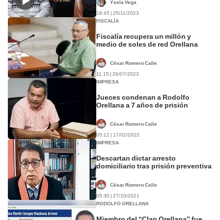
Ysela Vega
18:45 | 25/11/2023
FISCALÍA
Fiscalía recupera un millón y
medio de soles de red Orellana
César Romero Calle
11:15 | 26/07/2023
IMPRESA
Jueces condenan a Rodolfo
Orellana a 7 años de prisión
César Romero Calle
05:12 | 17/02/2022
IMPRESA
Descartan dictar arresto
domiciliario tras prisión preventiva
César Romero Calle
05:30 | 27/10/2021
RODOLFO ORELLANA
Miembro del “Clan Orellana” fue