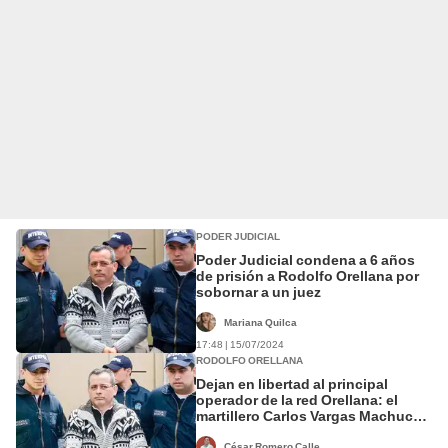
PODER JUDICIAL
Poder Judicial condena a 6 años
de prisión a Rodolfo Orellana por
sobornar a un juez
Mariana Quilca
17:48 | 15/07/2024
RODOLFO ORELLANA
Dejan en libertad al principal
operador de la red Orellana: el
martillero Carlos Vargas Machuca
Arrese
César Romero Calle