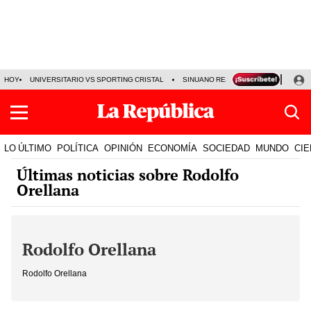
HOY
UNIVERSITARIO VS SPORTING CRISTAL
SINUANO RESULTADOS HOY
CA
LO ÚLTIMO
POLÍTICA
OPINIÓN
ECONOMÍA
SOCIEDAD
MUNDO
CIE
Últimas noticias sobre Rodolfo
Orellana
Rodolfo Orellana
Rodolfo Orellana