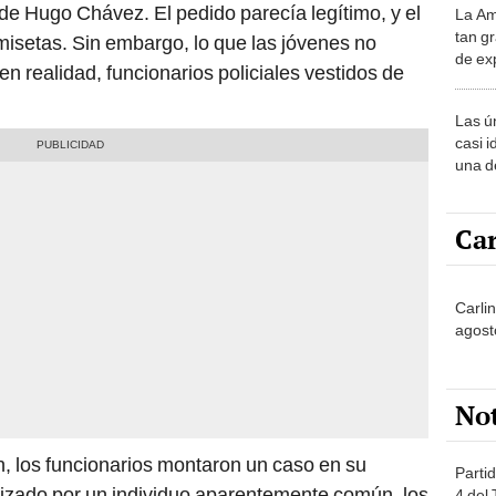
 de Hugo Chávez. El pedido parecía legítimo, y el
La Am
desie
tan gr
misetas. Sin embargo, lo que las jóvenes no
más v
de ex
en realidad, funcionarios policiales vestidos de
encont
podrí
Las ú
sabía
casi i
una d
muy s
Car
Carlin
agost
No
ón, los funcionarios montaron un caso en su
Partid
lizado por un individuo aparentemente común, los
4 del