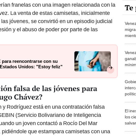
rían franelas con una imagen relacionada con la
Te 
ez. La venta de estas camisetas, inicialmente
s jóvenes, se convirtió en un episodio judicial
Venez
esión y el abuso de poder por parte de las
migra
mient
por r
Venez
ganab
E para reencontrarse con su
mínim
Estados Unidos: "Estoy feliz"
histo
hijo:
Gobie
ión falsa de las jóvenes para
inter
polít
Hugo Chávez?
cambi
depor
 y Rodríguez está en una contratación falsa
El in
SEBIN (Servicio Bolivariano de Inteligencia
los ci
cuando un joven contactó a Rocío Del Mar
salvar
reint
, pidiéndole que estampara camisetas con una
salvaj