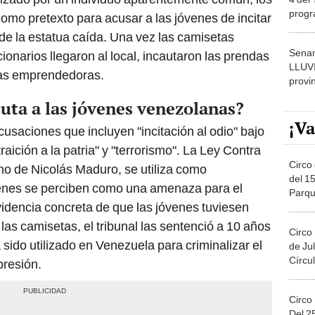
progr
omo pretexto para acusar a las jóvenes de incitar
dónde
de la estatua caída. Una vez las camisetas
Senam
cionarios llegaron al local, incautaron las prendas
LLUV
 las emprendedoras.
provi
puta a las jóvenes venezolanas?
¡Va
usaciones que incluyen "incitación al odio" bajo
raición a la patria" y "terrorismo". La Ley Contra
Circo 
no de Nicolás Maduro, se utiliza como
del 15
ienes se perciben como una amenaza para el
Parqu
videncia concreta de que las jóvenes tuviesen
Migue
 las camisetas, el tribunal las sentenció a 10 años
Circo
 sido utilizado en Venezuela para criminalizar el
de Jul
Círcul
presión.
Circo
Del 2