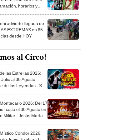
amación, horarios y
 ver
hi advierte llegada de
IAS EXTREMAS en 65
ncias desde HOY
mos al Circo!
de las Estrellas 2026:
 Julio al 30 Agosto.
e de las Leyendas - San
l
 Montecarlo 2026: Del 17
io hasta el 30 Agosto en
o Militar - Jesús María
 Místico Condor 2026:
5 de Junio. Explanada