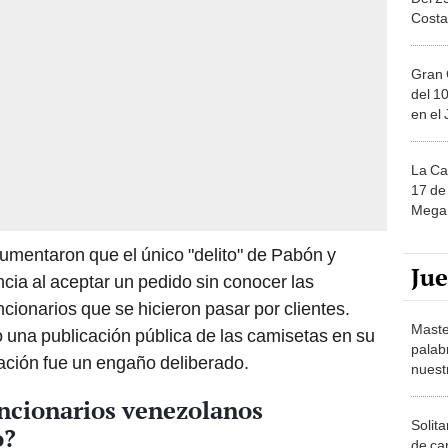
Costa
Gran 
del 10
en el
La Ca
17 de 
Mega 
umentaron que el único "delito" de Pabón y
Ju
ncia al aceptar un pedido sin conocer las
cionarios que se hicieron pasar por clientes.
Maste
 una publicación pública de las camisetas en su
palab
ación fue un engaño deliberado.
nuest
uncionarios venezolanos
Solita
o?
de ca