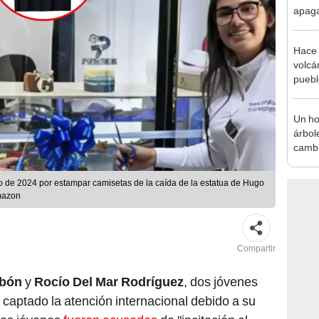
apagar
afect
de El
Hace 
volcá
puebl
veran
histo
Un ho
árbol
cambi
hoy s
veces
o de 2024 por estampar camisetas de la caída de la estatua de Hugo
Leyen
mazon
Compartir
abón
y
Rocío Del Mar Rodríguez
, dos jóvenes
aptado la atención internacional debido a su
Las jóvenes
fueron acusadas
de "incitación al