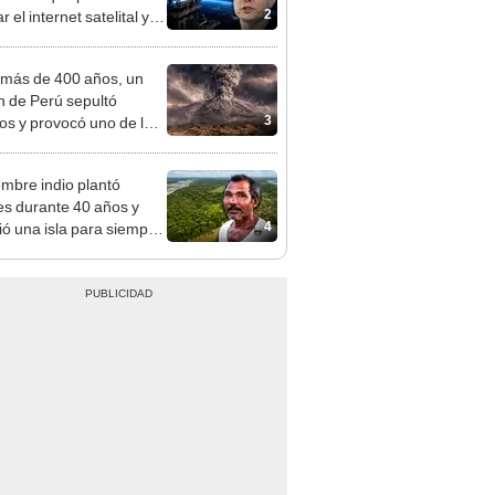
2
 el internet satelital y
ar redes como Starlink
on Musk
más de 400 años, un
n de Perú sepultó
3
os y provocó uno de los
os más fríos de la
ria: sigue bajo monitoreo
mbre indio plantó
es durante 40 años y
4
ó una isla para siempre:
u bosque supera casi 6
 al Parque de las
das de Perú