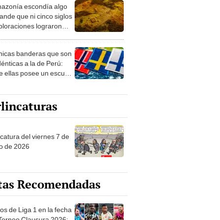
azonía escondía algo
rto en un paisaje con
ande que ni cinco siglos
ida
ploraciones lograron
rarlo: el hallazgo
a cambiar todo lo que se
nicas banderas que son
 sobre su pasado
dénticas a la de Perú:
e ellas posee un escudo
imilar
lincaturas
catura del viernes 7 de
o de 2026
tas Recomendadas
os de Liga 1 en la fecha
 Torneo Clausura 2026: