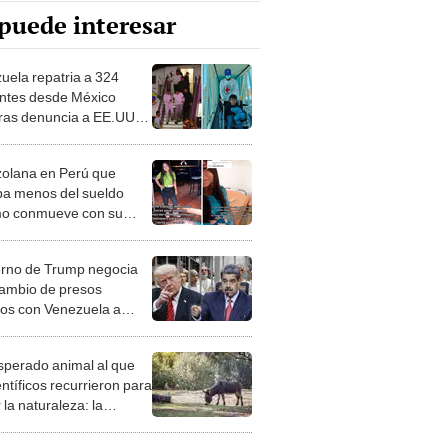
puede interesar
uela repatria a 324
ntes desde México
ras denuncia a EE.UU.
etener a niños
olana en Perú que
a menos del sueldo
o conmueve con su
ria de superación por su
 "Una mamá de oro"
rno de Trump negocia
cambio de presos
icos con Venezuela a
o de inmigrantes
tados a El Salvador
esperado animal al que
entíficos recurrieron para
 la naturaleza: la
roducción de un asno
e está convirtiendo el