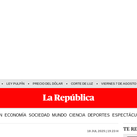
LEY PULPÍN
PRECIO DEL DÓLAR
CORTE DE LUZ
VIERNES 7 DE AGOSTO
N
ECONOMÍA
SOCIEDAD
MUNDO
CIENCIA
DEPORTES
ESPECTÁCU
TE R
18 Jul 2025 | 19:23 h