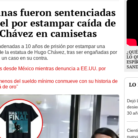
anas fueron sentenciadas
cel por estampar caída de
 Chávez en camisetas
denadas a 10 años de prisión por estampar una
¿QUÉ
de la estatua de Hugo Chávez, tras ser engañadas por
LO Q
 un caso en su contra.
ESPI
SAN
es desde México mientras denuncia a EE.UU. por
enos del sueldo mínimo conmueve con su historia de
LO
 de oro"
Dejó L
desie
30 añ
de ll
sorpr
Cient
nueva