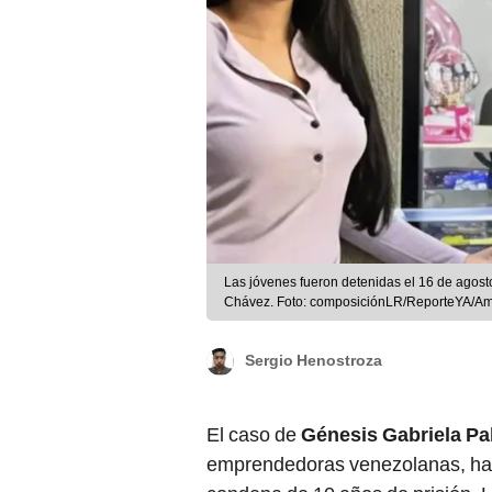
Las jóvenes fueron detenidas el 16 de agost
Chávez. Foto: composiciónLR/ReporteYA/A
Sergio Henostroza
El caso de
Génesis Gabriela P
emprendedoras venezolanas, ha c
condena de 10 años de prisión. 