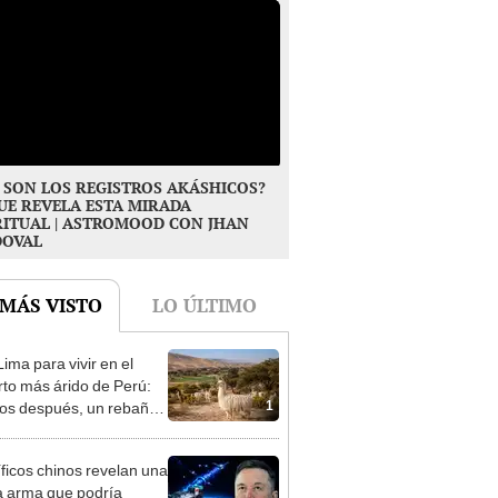
 SON LOS REGISTROS AKÁSHICOS?
UE REVELA ESTA MIRADA
RITUAL | ASTROMOOD CON JHAN
DOVAL
 MÁS VISTO
LO ÚLTIMO
ima para vivir en el
rto más árido de Perú:
1
os después, un rebaño
amas creó un
endente ecosistema
íficos chinos revelan una
 arma que podría