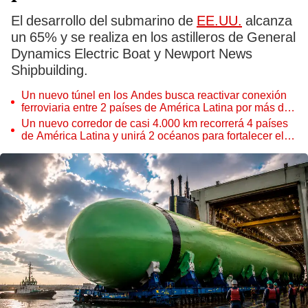
El desarrollo del submarino de
EE.UU.
alcanza
un 65% y se realiza en los astilleros de General
Dynamics Electric Boat y Newport News
Shipbuilding.
Un nuevo túnel en los Andes busca reactivar conexión
ferroviaria entre 2 países de América Latina por más de
US$9.500 millones
Un nuevo corredor de casi 4.000 km recorrerá 4 países
de América Latina y unirá 2 océanos para fortalecer el
comercio con Asia