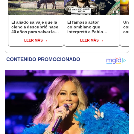
El aliado salvaje que la
El famoso actor
Una f
ciencia descubrió hace
colombiano que
conve
40 años para salvar la
interpretó a Pablo
comb
naturaleza: la
Escobar y perdió su visa
avion
LEER MÁS
LEER MÁS
reintroducción de un
por una simple razón en
Améri
asno salvaje está
Estados Unidos
US$3.
convirtiendo el desierto
plan
en un paisaje con más
vida