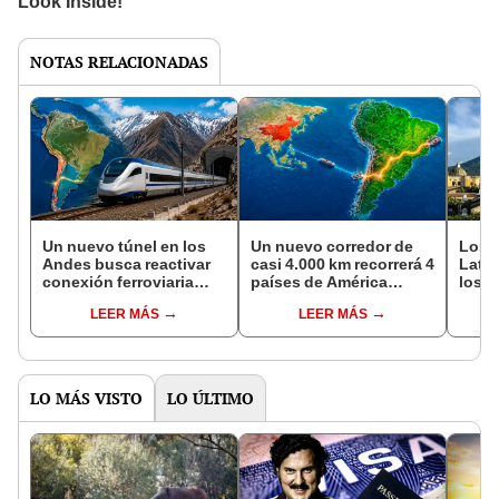
NOTAS RELACIONADAS
Un nuevo túnel en los
Un nuevo corredor de
Los 2
Andes busca reactivar
casi 4.000 km recorrerá 4
Latin
conexión ferroviaria
países de América
los m
entre 2 países de
Latina y unirá 2 océanos
mund
LEER MÁS
LEER MÁS
América Latina por más
para fortalecer el
que v
de US$9.500 millones
comercio con Asia
LO MÁS VISTO
LO ÚLTIMO