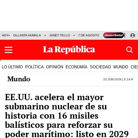
HOY
OLLANTA HUMALA
JANET TELLO
7 DE AGOSTO
TINKA RESULTADOS
LO ÚLTIMO
POLÍTICA
OPINIÓN
ECONOMÍA
SOCIEDAD
MUNDO
CIE
Mundo
15 Jun 2026 | 5:14 h
EE.UU. acelera el mayor
submarino nuclear de su
historia con 16 misiles
balísticos para reforzar su
poder marítimo: listo en 2029