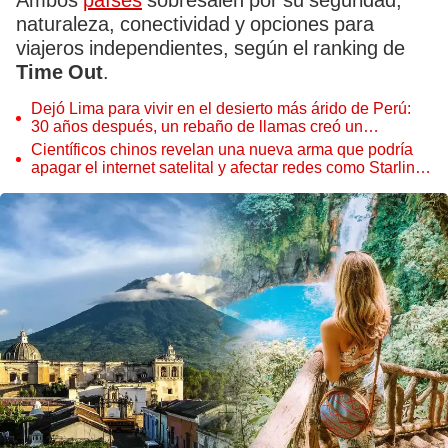
Ambos
países
sobresalen por su seguridad,
naturaleza, conectividad y opciones para
viajeros independientes, según el ranking de
Time Out
.
Dejó Lima para vivir en el desierto más árido de Perú:
30 años después, un rebaño de llamas creó un
sorprendente ecosistema
Científicos chinos revelan una nueva arma que podría
apagar el internet satelital y afectar redes como Starlink
de Elon Musk