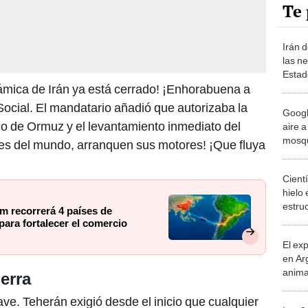
Te 
Irán d
las n
Estad
lámica de Irán ya está cerrado! ¡Enhorabuena a
Donal
sus c
Social. El mandatario añadió que autorizaba la
Googl
cho de Ormuz y el levantamiento inmediato del
aire a
mosqu
ues del mundo, arranquen sus motores! ¡Que fluya
bacter
cientí
Cientí
hielo 
estru
m recorrerá 4 países de
abani
para fortalecer el comercio
ruptu
El ex
en Ar
anima
uerra
bosqu
Patag
ve. Teherán exigió desde el inicio que cualquier