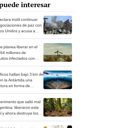
puede interesar
eclara inútil continuar
egociaciones de paz con
os Unidos y acusa a
d Trump de no cumplir
ompromisos
e planea liberar en el
 64 millones de
itos infectados con
ias, pero a los
ficos no les preocupa
ficos hallan bajo 3 km de
en la Antártida una
ctura en forma de
co que explicaría la
ra de un supercontinente
perimento que salió mal
gentina: liberaron este
l y ahora destruye los
es milenarios de la
onia