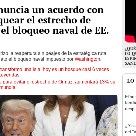
uncia un acuerdo con
quear el estrecho de
el bloqueo naval de EE.
¿QUÉ
rizó la reapertura sin peajes de la estratégica ruta
LO Q
ESPI
iato el bloqueo naval impuesto por
Washington
.
SAN
transformó una isla: hoy es un bosque casi 6 veces
 Leyendas
LO
o para evitar el estrecho de Ormuz: aumentará 13% su
 mundial
El ho
famil
despu
"Sien
madre
¿Y si
del T