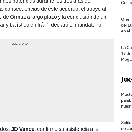
andes potencias durante los tres días del
Costa
las consecuencias de este acuerdo, el apoyo al
o de Ormuz a largo plazo y la conclusión de un
Gran 
 y balístico en Irán”, declaró el mandatario
del 10
en el
La Ca
17 de 
Mega 
Ju
Maste
palab
nuest
Solita
idos,
JD Vance
, confirmó su asistencia a la
de ca