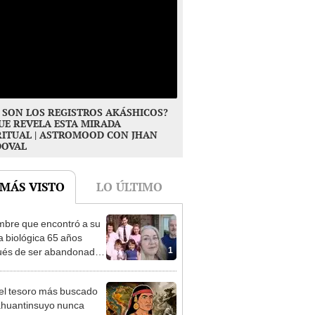
 SON LOS REGISTROS AKÁSHICOS?
UE REVELA ESTA MIRADA
RITUAL | ASTROMOOD CON JHAN
DOVAL
 MÁS VISTO
LO ÚLTIMO
mbre que encontró a su
ia biológica 65 años
1
és de ser abandonado:
to compasión por mi
, hizo lo que pudo"
 el tesoro más buscado
ahuantinsuyo nunca