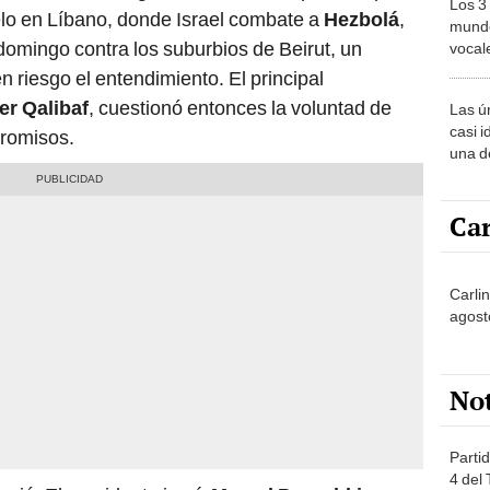
Los 3
lelo en Líbano, donde Israel combate a
Hezbolá
,
mundo
l domingo contra los suburbios de Beirut, un
vocal
Améri
en riesgo el entendimiento. El principal
r Qalibaf
, cuestionó entonces la voluntad de
Las ú
casi i
romisos.
una d
muy s
Car
Carli
agost
No
Partid
4 del