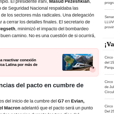
pió. El presidente iraní,
Masud Pezeshkian
,
progr
 de Seguridad Nacional respaldaba las
dónde
s de los sectores más radicales. Una delegación
Senam
 a cerrar los detalles finales. El secretario de
LLUV
provi
Hegseth
, minimizó el impacto del bombardeo
r buen camino. No es una cuestión de si ocurrirá,
¡Va
Circo 
a reactivar conexión
del 15
ica Latina por más de
Parqu
Migue
Circo
ncias del pacto en cumbre de
de Jul
Círcul
s del inicio de la cumbre del
G7
en
Evian,
Circo
l Macron
adelantó que el pacto será un punto
Del 2