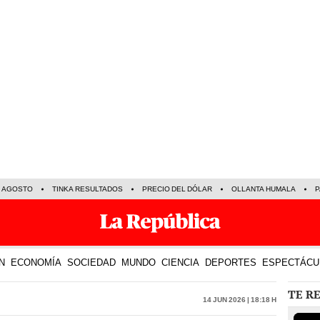
E AGOSTO
TINKA RESULTADOS
PRECIO DEL DÓLAR
OLLANTA HUMALA
P
N
ECONOMÍA
SOCIEDAD
MUNDO
CIENCIA
DEPORTES
ESPECTÁCU
TE R
14 Jun 2026 | 18:18 h