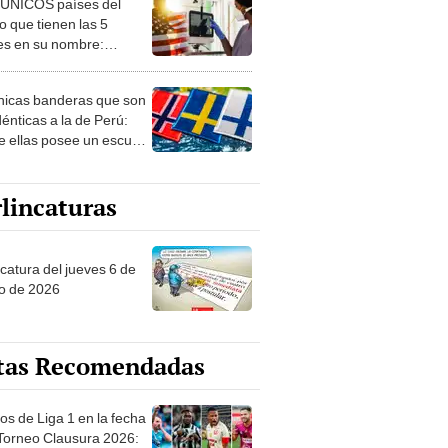
 ÚNICOS países del
 que tienen las 5
es en su nombre:
ca cuenta con uno
nicas banderas que son
dénticas a la de Perú:
e ellas posee un escudo
imilar
lincaturas
ncatura del jueves 6 de
o de 2026
tas Recomendadas
os de Liga 1 en la fecha
 Torneo Clausura 2026: