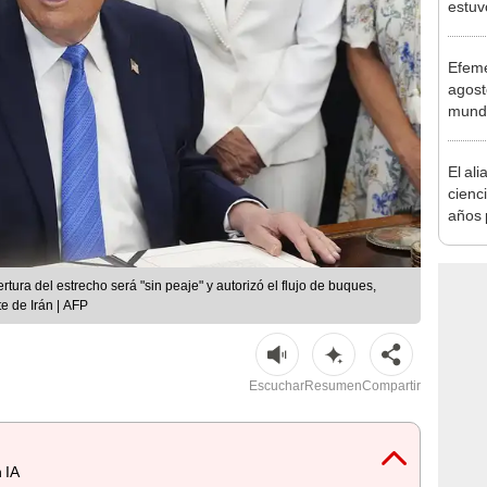
estuv
pensa
reabr
Efemé
Atahu
agost
mundo
descu
nacim
El ali
cienc
años 
natur
de un
convi
ura del estrecho será "sin peaje" y autorizó el flujo de buques,
paisa
e de Irán | AFP
Escuchar
Resumen
Compartir
 IA