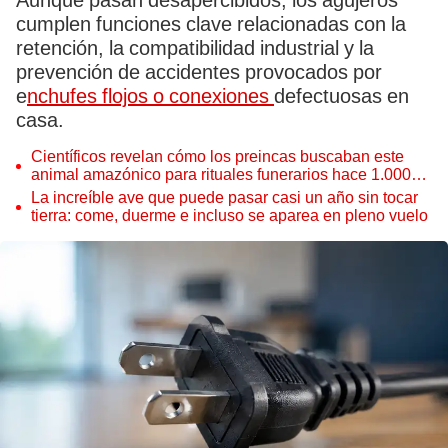
Aunque pasan desapercibidos, los agujeros
cumplen funciones clave relacionadas con la
retención, la compatibilidad industrial y la
prevención de accidentes provocados por
e
nchufes flojos o conexiones
defectuosas en
casa.
Científicos revelan cómo los preincas buscaban este
animal amazónico para rituales funerarios hace 1.000
años: plumas eran clave
La increíble ave que puede pasar casi un año sin tocar
tierra: come, duerme e incluso se aparea en pleno vuelo