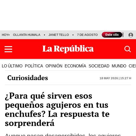
HOY
OLLANTA HUMALA
JANET TELLO
7 DE AGOSTO
TINKA RESULTADOS
LO ÚLTIMO
POLÍTICA
OPINIÓN
ECONOMÍA
SOCIEDAD
MUNDO
CIE
Curiosidades
18 May 2026 | 15:27 h
¿Para qué sirven esos
pequeños agujeros en tus
enchufes? La respuesta te
sorprenderá