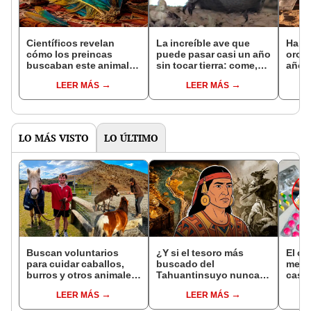
Científicos revelan
La increíble ave que
Halla
cómo los preincas
puede pasar casi un año
oro e
buscaban este animal
sin tocar tierra: come,
años 
amazónico para rituales
duerme e incluso se
histo
LEER MÁS
LEER MÁS
funerarios hace 1.000
aparea en pleno vuelo
Bron
años: plumas eran clave
LO MÁS VISTO
LO ÚLTIMO
Buscan voluntarios
¿Y si el tesoro más
El co
para cuidar caballos,
buscado del
medi
burros y otros animales
Tahuantinsuyo nunca
casua
rescatados en Nueva
estuvo donde todos
much
LEER MÁS
LEER MÁS
Zelanda: ofrecerán
pensaban? Una nueva
pasti
alojamiento gratis
teoría reabre el misterio