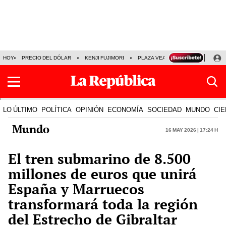
HOY
PRECIO DEL DÓLAR
KENJI FUJIMORI
PLAZA VEA
FERIADOS
KE
LO ÚLTIMO
POLÍTICA
OPINIÓN
ECONOMÍA
SOCIEDAD
MUNDO
CIE
Mundo
16 May 2026 | 17:24 h
El tren submarino de 8.500
millones de euros que unirá
España y Marruecos
transformará toda la región
del Estrecho de Gibraltar