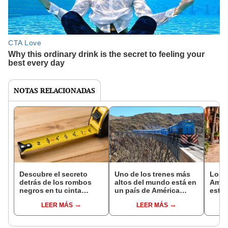
NOTAS RELACIONADAS
Descubre el secreto
Uno de los trenes más
Los t
detrás de los rombos
altos del mundo está en
Amér
negros en tu cinta
un país de América
están
métrica: herramienta
Latina: viaja a más de
del 
LEER MÁS
LEER MÁS
que usan los
4.000 metros de altura
jubil
profesionales de la
y baj
construcción en el