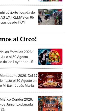
 ver
hi advierte llegada de
IAS EXTREMAS en 65
ncias desde HOY
mos al Circo!
de las Estrellas 2026:
 Julio al 30 Agosto.
e de las Leyendas - San
l
 Montecarlo 2026: Del 17
io hasta el 30 Agosto en
o Militar - Jesús María
 Místico Condor 2026:
5 de Junio. Explanada
 21