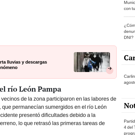
Munic
con tu
miemb
de oct
¿Cómo
la O
denun
DNI?
Car
rta lluvias y descargas
 fenómeno
Carli
agost
 el río León Pampa
y vecinos de la zona participaron en las labores de
No
o, que permanecían sumergidos en el río León
cidente presentó dificultades debido a la
Partid
terreno, lo que retrasó las primeras tareas de
4 del
progr