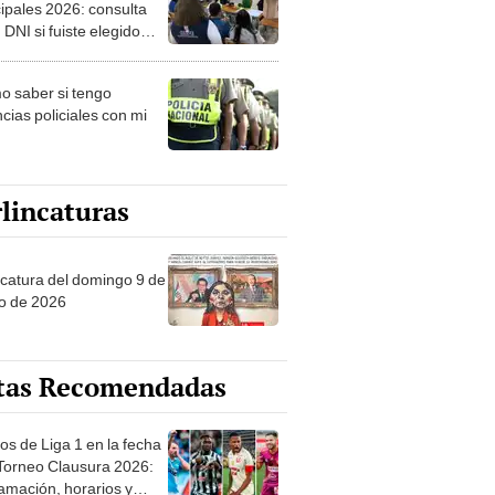
ipales 2026: consulta
 DNI si fuiste elegido
ro de mesa para este 4
ubre en el link oficial de
 saber si tengo
NPE
cias policiales con mi
lincaturas
ncatura del domingo 9 de
o de 2026
tas Recomendadas
os de Liga 1 en la fecha
 Torneo Clausura 2026:
amación, horarios y