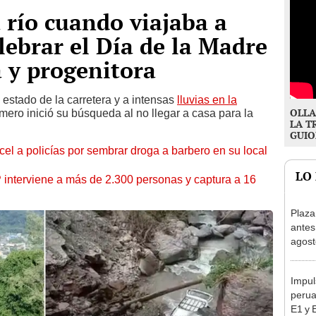
 río cuando viajaba a
ebrar el Día de la Madre
a y progenitora
l estado de la carretera y a intensas
lluvias en la
OLLA
mero inició su búsqueda al no llegar a casa para la
LA T
GUIO
l a policías por sembrar droga a barbero en su local
LO
nterviene a más de 2.300 personas y captura a 16
Plaza
antes
agost
tiend
p.m.
Impul
perua
E1 y 