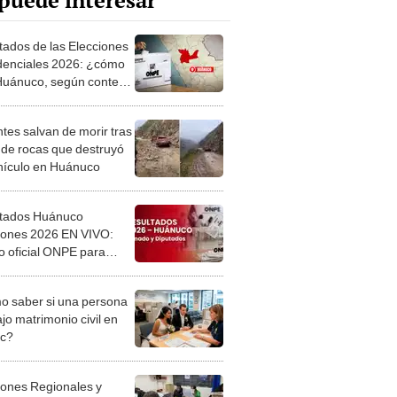
puede interesar
tados de las Elecciones
denciales 2026: ¿cómo
Huánuco, según conteo
AL de la ONPE al
?
tes salvan de morir tras
 de rocas que destruyó
hículo en Huánuco
tados Huánuco
iones 2026 EN VIVO:
o oficial ONPE para
or y diputados
 saber si una persona
jo matrimonio civil en
ec?
iones Regionales y