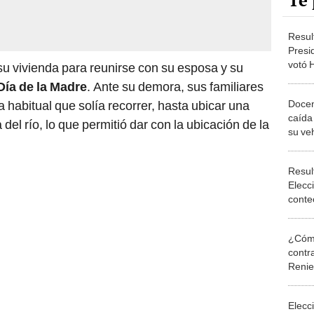
Te 
Resul
Presi
votó 
su vivienda para reunirse con su esposa y su
OFICI
Día de la Madre
. Ante su demora, sus familiares
100%
Docen
a habitual que solía recorrer, hasta ubicar una
caída
 del río, lo que permitió dar con la ubicación de la
su ve
Resul
Elecc
conte
senad
¿Cómo
contra
Reni
Elecc