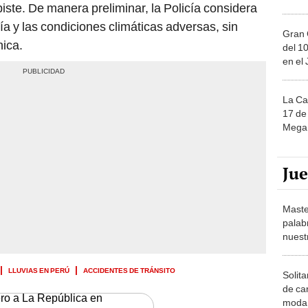
iste. De manera preliminar, la Policía considera
vía y las condiciones climáticas adversas, sin
Gran 
nica.
del 10
en el
La Ca
17 de 
Mega 
Ju
Maste
palab
nuest
LLUVIAS EN PERÚ
ACCIDENTES DE TRÁNSITO
Solita
de ca
ero a La República en
moda.