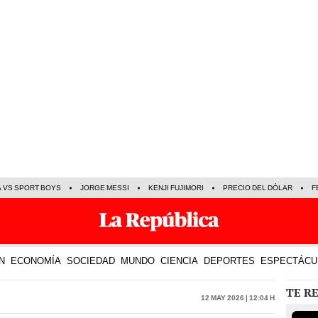
A VS SPORT BOYS
JORGE MESSI
KENJI FUJIMORI
PRECIO DEL DÓLAR
F
N
ECONOMÍA
SOCIEDAD
MUNDO
CIENCIA
DEPORTES
ESPECTÁCU
TE R
12 May 2026 | 12:04 h