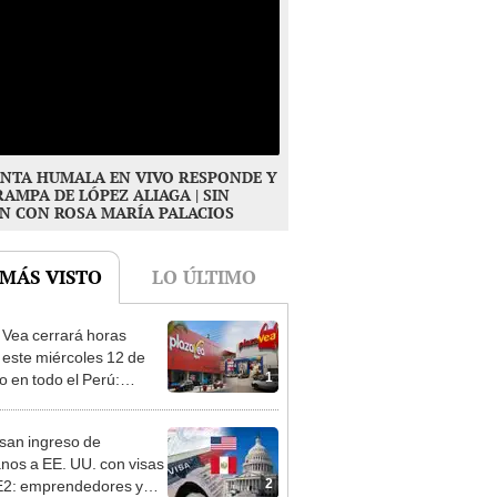
NTA HUMALA EN VIVO RESPONDE Y
RAMPA DE LÓPEZ ALIAGA | SIN
N CON ROSA MARÍA PALACIOS
 MÁS VISTO
LO ÚLTIMO
 Vea cerrará horas
 este miércoles 12 de
1
o en todo el Perú:
as atenderán hasta las 7
san ingreso de
nos a EE. UU. con visas
2
E2: emprendedores y