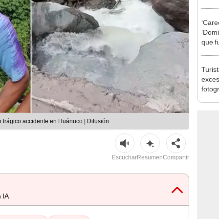
pymes
benef
‘Care
‘Domin
que f
crime
Turis
exces
fotog
en Cu
recup
n trágico accidente en Huánuco | Difusión
Escuchar
Resumen
Compartir
 IA