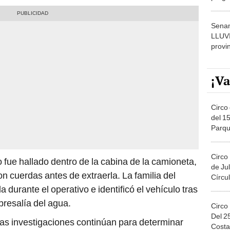
dónde
Senam
LLUV
provi
¡Va
Circo 
del 15
Parqu
Migue
Circo
fue hallado dentro de la cabina de la camioneta,
de Jul
n cuerdas antes de extraerla. La familia del
Círcul
 durante el operativo e identificó el vehículo tras
bresalía del agua.
Circo
Del 2
as investigaciones continúan para determinar
Costa