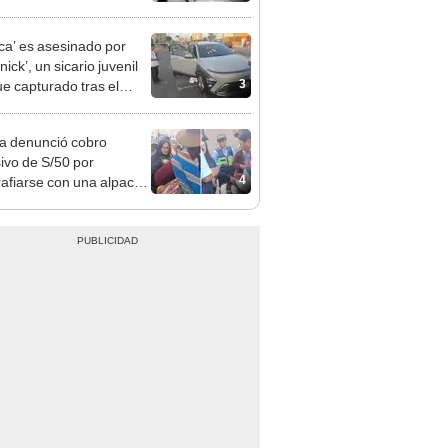
 serían los más
iciados
ca’ es asesinado por
ick’, un sicario juvenil
3
ue capturado tras el
n
ta denunció cobro
ivo de S/50 por
4
rafiarse con una alpaca
sco: serenazgo
eró el dinero