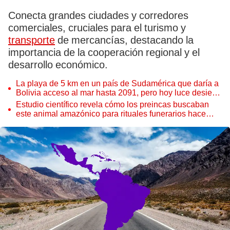
Conecta grandes ciudades y corredores
comerciales, cruciales para el turismo y
transporte
de mercancías, destacando la
importancia de la cooperación regional y el
desarrollo económico.
La playa de 5 km en un país de Sudamérica que daría a
Bolivia acceso al mar hasta 2091, pero hoy luce desierta
y abandonada
Estudio científico revela cómo los preincas buscaban
este animal amazónico para rituales funerarios hace
1.000 años: plumas eran clave