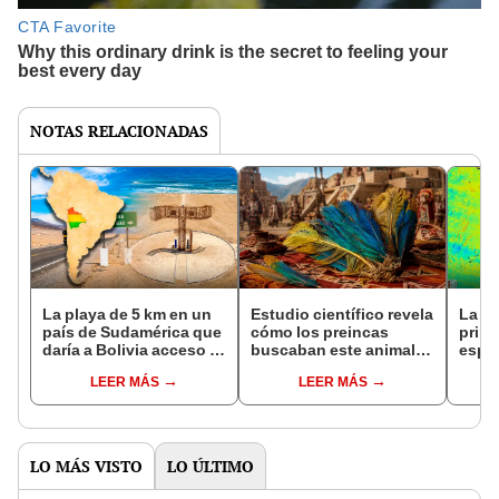
NOTAS RELACIONADAS
La playa de 5 km en un
Estudio científico revela
La N
país de Sudamérica que
cómo los preincas
prime
daría a Bolivia acceso al
buscaban este animal
espac
mar hasta 2091, pero
amazónico para rituales
hund
LEER MÁS
LEER MÁS
hoy luce desierta y
funerarios hace 1.000
de M
abandonada
años: plumas eran clave
por 
LO MÁS VISTO
LO ÚLTIMO