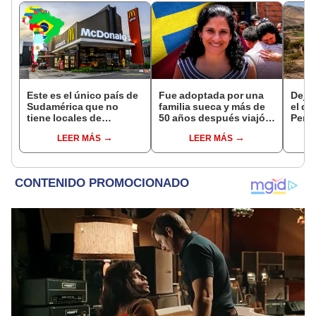
Este es el único país de
Fue adoptada por una
Dejó 
Sudamérica que no
familia sueca y más de
el de
tiene locales de
50 años después viajó a
Perú:
McDonalds: priorizan
Sudamérica en busca de
un re
LEER MÁS
LEER MÁS
disfrutar sus platos
sus raíces: "Encontré
creó
típicos sobre comida
esa parte faltante"
ecos
rápida