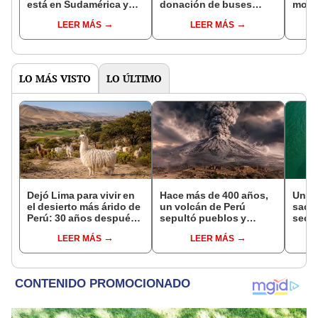
está en Sudamérica y
donación de buses
monta
los exporta a más de 120
eléctricos a un país de
mundo
LEER MÁS
LEER MÁS
países, como Perú:
Sudamérica para
cono
fabrican sus propios
modernizar su
“Tec
envases
transporte público en
no es
2026
LO MÁS VISTO
LO ÚLTIMO
Dejó Lima para vivir en
Hace más de 400 años,
Una s
el desierto más árido de
un volcán de Perú
sacó 
Perú: 30 años después,
sepultó pueblos y
secre
un rebaño de llamas
provocó uno de los
Danub
LEER MÁS
LEER MÁS
creó un sorprendente
veranos más fríos de la
Segu
ecosistema
historia: sigue bajo
Mundi
monitoreo
mamu