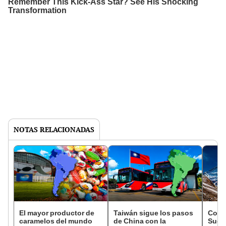
NOTAS RELACIONADAS
El mayor productor de
Taiwán sigue los pasos
Con 
caramelos del mundo
de China con la
Suda