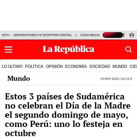
HOY
UNIVERSITARIO VS SPORTING CRISTAL
CASO MOCHASUELDOS
MIGUEL
LO ÚLTIMO
POLÍTICA
OPINIÓN
ECONOMÍA
SOCIEDAD
MUNDO
CIE
Mundo
10 May 2026 | 16:16 h
Estos 3 países de Sudamérica
no celebran el Día de la Madre
el segundo domingo de mayo,
como Perú: uno lo festeja en
octubre