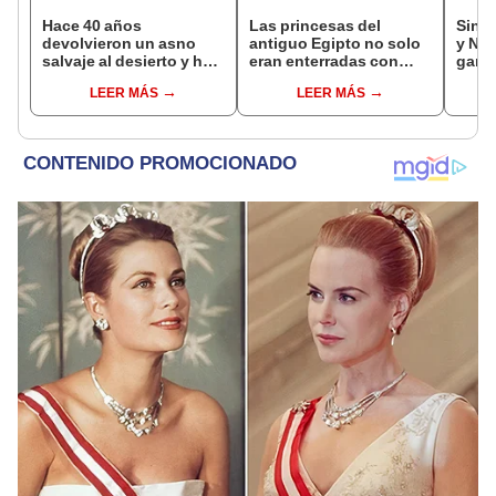
Hace 40 años
Las princesas del
Sinua
devolvieron un asno
antiguo Egipto no solo
y No
salvaje al desierto y hoy
eran enterradas con
ganad
está ayudando a
joyas: estudio revela
loter
LEER MÁS
LEER MÁS
reforestar el ecosistema
por qué también había
HOY 
de forma natural
arcos, flechas y dagas
agos
en sus tumbas