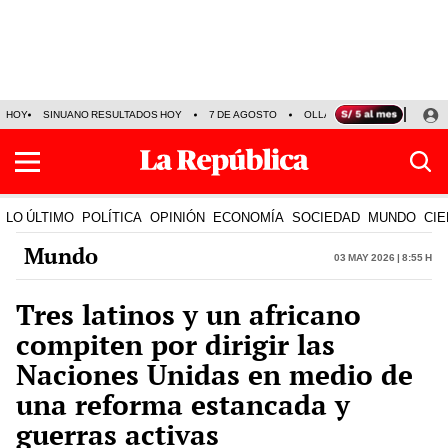
HOY
SINUANO RESULTADOS HOY
7 DE AGOSTO
OLLANTA HUMALA
PAPA
LO ÚLTIMO
POLÍTICA
OPINIÓN
ECONOMÍA
SOCIEDAD
MUNDO
CIE
Mundo
03 May 2026 | 8:55 h
Tres latinos y un africano
compiten por dirigir las
Naciones Unidas en medio de
una reforma estancada y
guerras activas