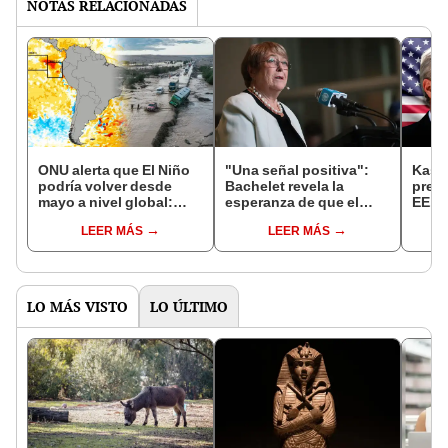
NOTAS RELACIONADAS
ONU alerta que El Niño
"Una señal positiva":
Kast 
podría volver desde
Bachelet revela la
presi
mayo a nivel global:
esperanza de que el
EE.UU
ENFEN aclara panorama
mundo esté
apoyo
LEER MÁS
LEER MÁS
para Perú
"preparado" para que
candi
una mujer lidere la ONU
a la 
LO MÁS VISTO
LO ÚLTIMO