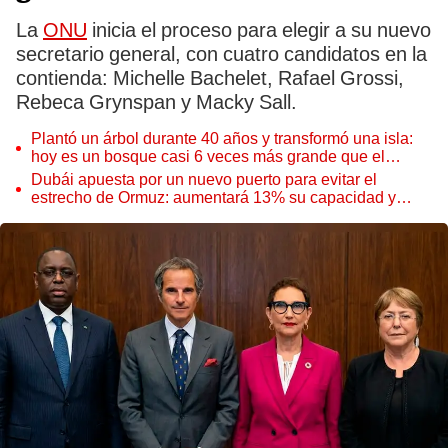
La
ONU
inicia el proceso para elegir a su nuevo
secretario general, con cuatro candidatos en la
contienda: Michelle Bachelet, Rafael Grossi,
Rebeca Grynspan y Macky Sall.
Plantó un árbol durante 40 años y transformó una isla:
hoy es un bosque casi 6 veces más grande que el
Parque de las Leyendas
Dubái apuesta por un nuevo puerto para evitar el
estrecho de Ormuz: aumentará 13% su capacidad y
reforzará el comercio mundial