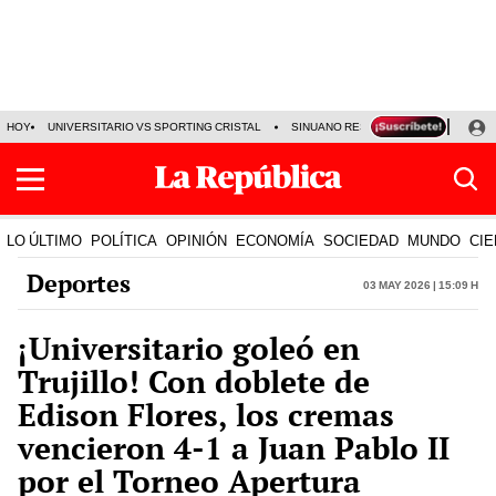
HOY
UNIVERSITARIO VS SPORTING CRISTAL
SINUANO RESULTADOS HOY
CA
LO ÚLTIMO
POLÍTICA
OPINIÓN
ECONOMÍA
SOCIEDAD
MUNDO
CIE
Deportes
03 May 2026 | 15:09 h
¡Universitario goleó en
Trujillo! Con doblete de
Edison Flores, los cremas
vencieron 4-1 a Juan Pablo II
por el Torneo Apertura