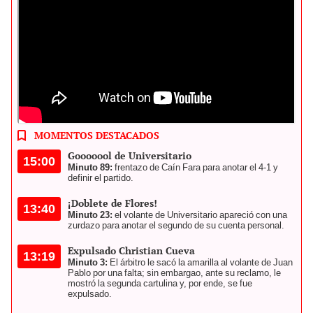
Universitario se ubica en el cuarto lugar de la tabla de posiciones
del Torneo Apertura. Foto: Universitario
MOMENTOS DESTACADOS
Gooooool de Universitario
15:00
Minuto 89:
frentazo de Caín Fara para anotar el 4-1 y
definir el partido.
¡Doblete de Flores!
13:40
Minuto 23:
el volante de Universitario apareció con una
zurdazo para anotar el segundo de su cuenta personal.
Expulsado Christian Cueva
13:19
Minuto 3:
El árbitro le sacó la amarilla al volante de Juan
Pablo por una falta; sin embargao, ante su reclamo, le
mostró la segunda cartulina y, por ende, se fue
expulsado.