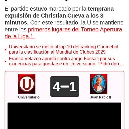
El partido estuvo marcado por la
temprana
expulsión de Christian Cueva a los 3
minutos.
Con este resultado, la U se mantiene
entre los
primeros lugares del Torneo Apertura
de la Liga 1.
Universitario se metió al top 10 del ranking Conmebol
para la clasificación al Mundial de Clubes 2029
Franco Velazco apuntó contra Jorge Fossati por sus
exigencias para quedarse en Universitario: "Pidió doble
sueldo y autos de alta gama"
4
1
Universitario
Juan Pablo II