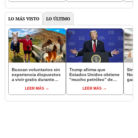
Latina”, según analista
encontrada en la
pero
frontera
acci
LO MÁS VISTO
LO ÚLTIMO
Buscan voluntarios sin
Trump afirma que
Sinu
experiencia dispuestos
Estados Unidos obtiene
Noch
a vivir gratis durante
“mucho petróleo” de
ganad
una semana: para
Venezuela tras la caída
loter
LEER MÁS
LEER MÁS
cuidar caballos, burros
de Nicolás Maduro
HOY v
y otros animales
rescatados en un
refugio por 2 horas