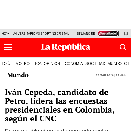
HOY
UNIVERSITARIO VS SPORTING CRISTAL
SINUANO RESULTADOS HOY
CA
LO ÚLTIMO
POLÍTICA
OPINIÓN
ECONOMÍA
SOCIEDAD
MUNDO
CIE
Mundo
22 Mar 2026 | 14:48 h
Iván Cepeda, candidato de
Petro, lidera las encuestas
presidenciales en Colombia,
según el CNC