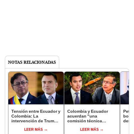
NOTAS RELACIONADAS
Tensión entre Ecuador y
Colombia y Ecuador
Petr
Colombia: La
acuerdan "una
bomb
intervención de Trump
comisión técnica
desde
refuerza la "influencia
binacional" para
el ha
LEER MÁS
LEER MÁS
de EE. UU. en América
investigar la bomba
cuer