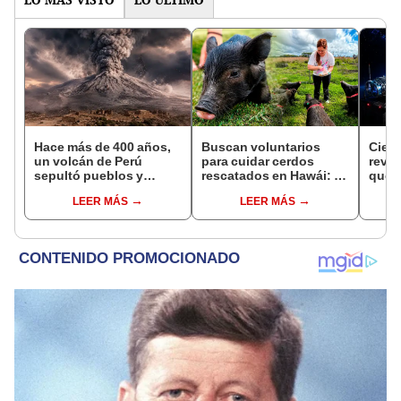
Hace más de 400 años,
Buscan voluntarios
Cient
un volcán de Perú
para cuidar cerdos
reve
sepultó pueblos y
rescatados en Hawái: 20
que p
provocó uno de los
horas semanales,
inter
LEER MÁS
LEER MÁS
veranos más fríos de la
alojamiento gratis y sin
afect
historia: sigue bajo
experiencia previa
Starl
monitoreo