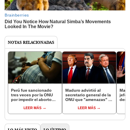
NOTAS RELACIONADAS
Perú fue sancionado
Maduro advirtió al
Madu
tres veces por la ONU
secretario general de la
jefe 
por impedir el aborto
ONU que "amenazas" de
denun
terapéutico, incluso en
Trump podrían afectar la
EE. 
LEER MÁS
LEER MÁS
casos de violación
paz regional
petro
LO MÁS VISTO
LO ÚLTIMO