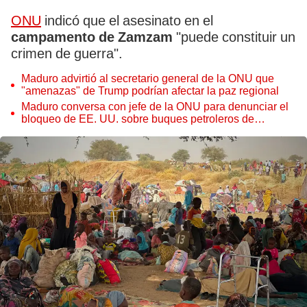
ONU
indicó que el asesinato en el
campamento de Zamzam
"puede constituir un
crimen de guerra".
Maduro advirtió al secretario general de la ONU que
"amenazas" de Trump podrían afectar la paz regional
Maduro conversa con jefe de la ONU para denunciar el
bloqueo de EE. UU. sobre buques petroleros de
Venezuela