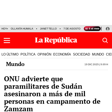
HOY
OLLANTA HUMALA
JANET TELLO
7 DE AGOSTO
TINKA RESULTADOS
LO ÚLTIMO
POLÍTICA
OPINIÓN
ECONOMÍA
SOCIEDAD
MUNDO
CIE
Mundo
19 Dic 2025 | 9:09 h
ONU advierte que
paramilitares de Sudán
asesinaron a más de mil
personas en campamento de
Zamzam