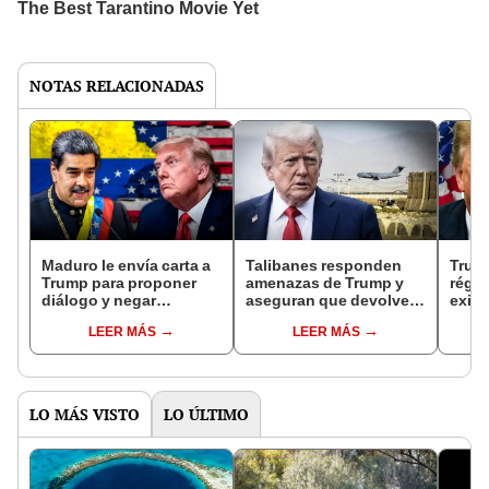
NOTAS RELACIONADAS
Maduro le envía carta a
Talibanes responden
Trump
Trump para proponer
amenazas de Trump y
régi
diálogo y negar
aseguran que devolver
exigu
acusaciones de
base militar de Bagram a
vene
LEER MÁS
LEER MÁS
narcotráfico: "Que
Estados Unidos es
"El p
podamos derrotar las
imposible
incal
falsedades"
LO MÁS VISTO
LO ÚLTIMO