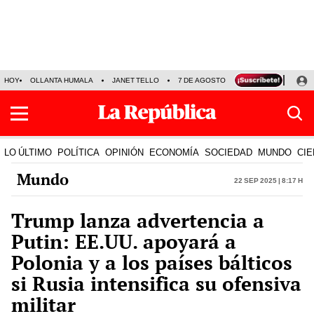
HOY
OLLANTA HUMALA
JANET TELLO
7 DE AGOSTO
TINKA RESULTADOS
LO ÚLTIMO
POLÍTICA
OPINIÓN
ECONOMÍA
SOCIEDAD
MUNDO
CIE
Mundo
22 Sep 2025 | 8:17 h
Trump lanza advertencia a
Putin: EE.UU. apoyará a
Polonia y a los países bálticos
si Rusia intensifica su ofensiva
militar