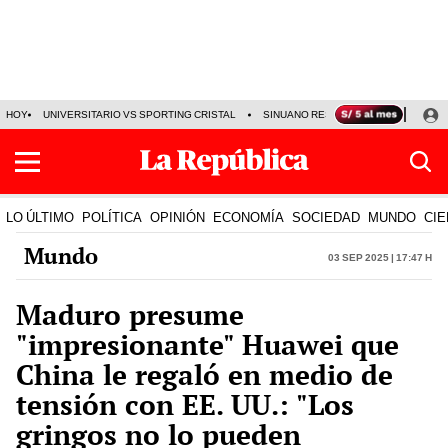
HOY
UNIVERSITARIO VS SPORTING CRISTAL
SINUANO RESULTADOS HOY
CA
LO ÚLTIMO
POLÍTICA
OPINIÓN
ECONOMÍA
SOCIEDAD
MUNDO
CIE
Mundo
03 Sep 2025 | 17:47 h
Maduro presume
"impresionante" Huawei que
China le regaló en medio de
tensión con EE. UU.: "Los
gringos no lo pueden