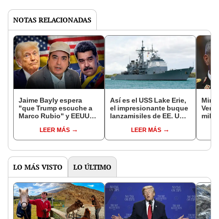
NOTAS RELACIONADAS
Jaime Bayly espera
Así es el USS Lake Erie,
Minis
"que Trump escuche a
el impresionante buque
Vene
Marco Rubio" y EEUU
lanzamisiles de EE. UU.
millo
bombardee a la
con el que Trump busca
hija:
LEER MÁS
LEER MÁS
dictadura de Maduro en
asustar a Maduro
super
Venezuela
dóla
LO MÁS VISTO
LO ÚLTIMO