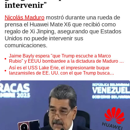
intervenir"
Nicolás Maduro
mostró durante una rueda de
prensa el Huawei Mate X6 que recibió como
regalo de Xi Jinping, asegurando que Estados
Unidos no puede intervenir sus
comunicaciones.
Jaime Bayly espera "que Trump escuche a Marco
Rubio" y EEUU bombardee a la dictadura de Maduro en
Venezuela
Así es el USS Lake Erie, el impresionante buque
lanzamisiles de EE. UU. con el que Trump busca
asustar a Maduro