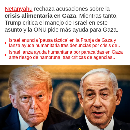
Netanyahu
rechaza acusaciones sobre la
crisis alimentaria en Gaza
. Mientras tanto,
Trump critica el manejo de Israel en este
asunto y la ONU pide más ayuda para Gaza.
Israel anuncia 'pausa táctica' en la Franja de Gaza y
lanza ayuda humanitaria tras denuncias por crisis de
hambruna
Israel lanza ayuda humanitaria por paracaídas en Gaza
ante riesgo de hambruna, tras críticas de agencias
internacionales