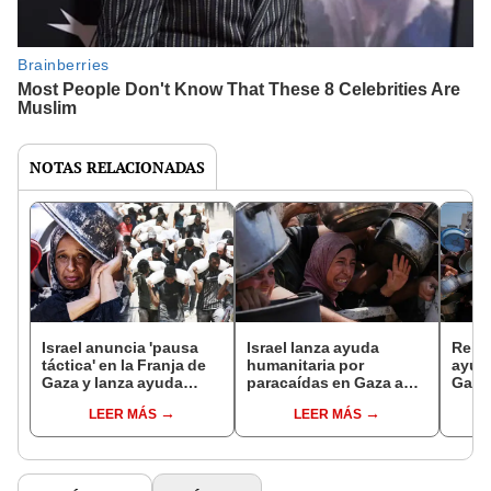
NOTAS RELACIONADAS
Israel anuncia 'pausa
Israel lanza ayuda
Rein
táctica' en la Franja de
humanitaria por
ayud
Gaza y lanza ayuda
paracaídas en Gaza ante
Gaza 
humanitaria tras
riesgo de hambruna,
evacu
LEER MÁS
LEER MÁS
denuncias por crisis de
tras críticas de agencias
nece
hambruna
internacionales
médi