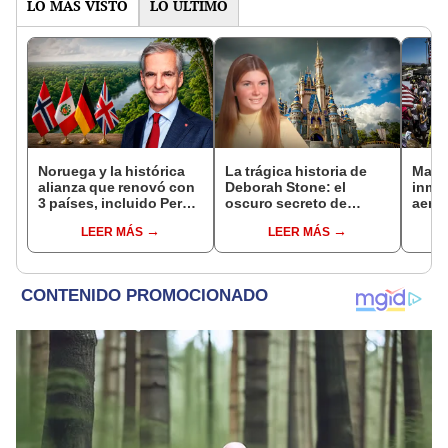
LO MÁS VISTO
LO ÚLTIMO
Noruega y la histórica
La trágica historia de
Malas
alianza que renovó con
Deborah Stone: el
inmi
3 países, incluido Perú,
oscuro secreto de
aerol
para frenar la
Disneyland que cambió
depo
LEER MÁS
LEER MÁS
deforestación de la
el parque temático en
inici
Amazonía al 2030
1974
este 