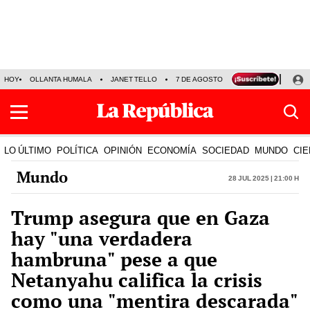
HOY
OLLANTA HUMALA
JANET TELLO
7 DE AGOSTO
TINKA RESULTADOS
LO ÚLTIMO
POLÍTICA
OPINIÓN
ECONOMÍA
SOCIEDAD
MUNDO
CIE
Mundo
28 Jul 2025 | 21:00 h
Trump asegura que en Gaza
hay "una verdadera
hambruna" pese a que
Netanyahu califica la crisis
como una "mentira descarada"