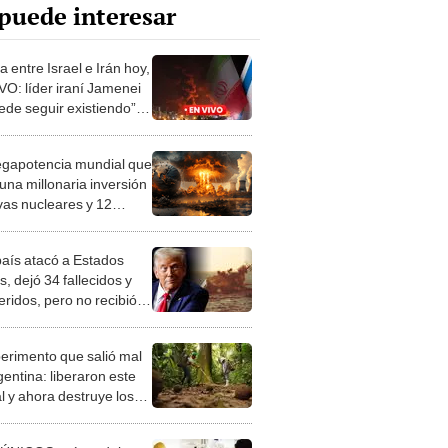
puede interesar
 entre Israel e Irán hoy,
VO: líder iraní Jamenei
ede seguir existiendo”,
ra gobierno israelí
gapotencia mundial que
 una millonaria inversión
ivas nucleares y 12
rinos de ataque ante
osible guerra: no es Irán
país atacó a Estados
, dejó 34 fallecidos y
eridos, pero no recibió
alias: hoy tiene el
 de Donald Trump y
perimento que salió mal
pa
gentina: liberaron este
l y ahora destruye los
es milenarios de la
onia