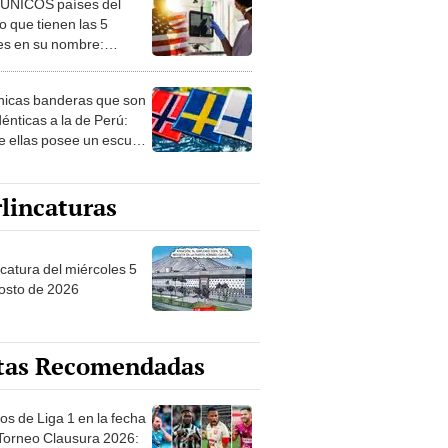
 ÚNICOS países del
 que tienen las 5
es en su nombre:
ca cuenta con uno
nicas banderas que son
dénticas a la de Perú:
e ellas posee un escudo
imilar
lincaturas
ncatura del miércoles 5
osto de 2026
tas Recomendadas
os de Liga 1 en la fecha
 Torneo Clausura 2026: