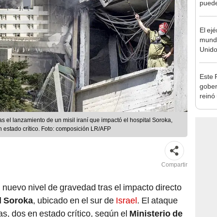
puede
habita
excep
El ej
mundo
Unido
de so
2024
Este 
gober
reinó
más 
antig
 tras el lanzamiento de un misil iraní que impactó el hospital Soroka,
n estado crítico. Foto: composición LR/AFP
Compartir
nuevo nivel de gravedad tras el impacto directo
l Soroka
, ubicado en el sur de
Israel
. El ataque
s, dos en estado crítico, según el
Ministerio de