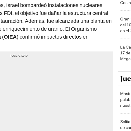
Costa
es, Israel bombardeó instalaciones nucleares
 FDI, el objetivo fue dañar la estructura central
Gran 
restauración. Además, fue alcanzada una planta en
del 10
de enriquecimiento de uranio. El Organismo
en el
 (
OIEA
) confirmó impactos directos en
La Ca
17 de 
Mega 
Ju
Maste
palab
nuest
Solita
de ca