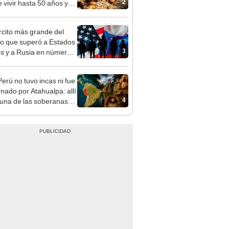
2
 vivir hasta 50 años y
 en casi todo el planeta,
to en la Antártida
ército más grande del
 que superó a Estados
3
s y a Rusia en número
ldados en actividad en
Perú no tuvo incas ni fue
nado por Atahualpa: allí
4
 una de las soberanas
poderosas del mundo
uo