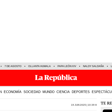
7 DE AGOSTO
OLLANTA HUMALA
PAPA LEÓN XIV
NALDY SALDAÑA
N
ECONOMÍA
SOCIEDAD
MUNDO
CIENCIA
DEPORTES
ESPECTÁCU
TE R
19 Jun 2025 | 10:39 h