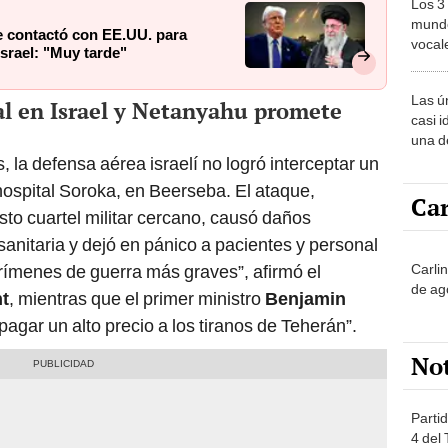
Los 3
mundo
e contactó con EE.UU. para
vocal
Israel: "Muy tarde"
Améri
Las ú
tal en Israel y Netanyahu promete
casi i
una d
muy s
s, la defensa aérea israelí no logró interceptar un
 hospital Soroka, en Beerseba. El ataque,
Car
sto cuartel militar cercano, causó daños
a sanitaria y dejó en pánico a pacientes y personal
Carli
crímenes de guerra más graves”, afirmó el
de ag
nt
, mientras que el primer ministro
Benjamin
gar un alto precio a los tiranos de Teherán”.
No
Partid
4 del