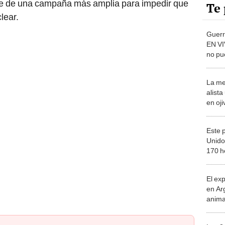
te de una campaña más amplia para impedir que
Te 
lear.
Guerra
EN VI
no pu
asegu
La me
alista
en oj
subma
una p
Este 
Unidos
170 h
repres
apoyo
El ex
Euro
en Ar
anima
bosqu
Patag