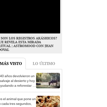
 SON LOS REGISTROS AKÁSHICOS?
UE REVELA ESTA MIRADA
RITUAL | ASTROMOOD CON JHAN
DOVAL
 MÁS VISTO
LO ÚLTIMO
40 años devolvieron un
salvaje al desierto y hoy
1
ayudando a reforestar el
stema de forma natural
es el animal que pone un
 cada tres segundos,