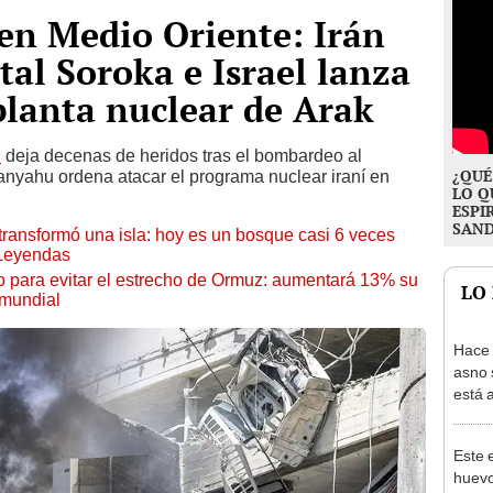
 en Medio Oriente: Irán
tal Soroka e Israel lanza
planta nuclear de Arak
l
deja decenas de heridos tras el bombardeo al
¿QUÉ
tanyahu ordena atacar el programa nuclear iraní en
LO Q
ESPI
SAN
transformó una isla: hoy es un bosque casi 6 veces
 Leyendas
o para evitar el estrecho de Ormuz: aumentará 13% su
LO
 mundial
Hace 
asno 
está 
ecosi
Este 
huevo