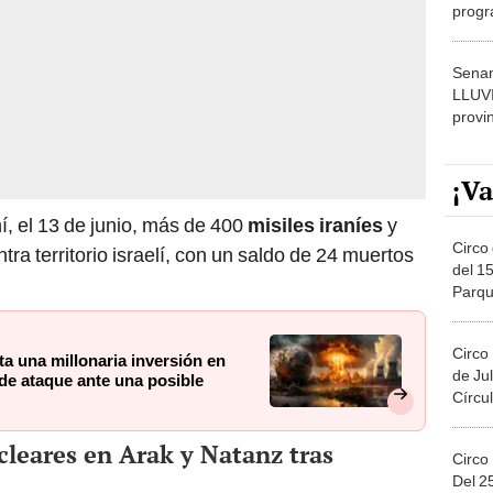
progr
dónde
Senam
LLUV
provi
¡Va
ní, el 13 de junio, más de 400
misiles iraníes
y
Circo 
ra territorio israelí, con un saldo de 24 muertos
del 15
Parqu
Migue
Circo
a una millonaria inversión en
de Jul
de ataque ante una posible
Círcul
ucleares en Arak y Natanz tras
Circo
Del 2