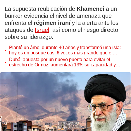
La supuesta reubicación de
Khamenei
a un
búnker evidencia el nivel de amenaza que
enfrenta el
régimen iraní
y la alerta ante los
ataques de
Israel
, así como el riesgo directo
sobre su liderazgo.
Plantó un árbol durante 40 años y transformó una isla:
hoy es un bosque casi 6 veces más grande que el
Parque de las Leyendas
Dubái apuesta por un nuevo puerto para evitar el
estrecho de Ormuz: aumentará 13% su capacidad y
reforzará el comercio mundial