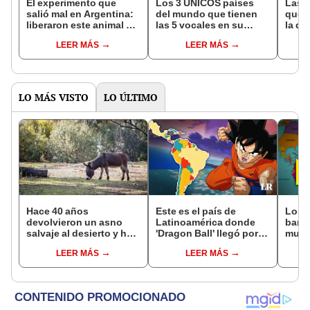
El experimento que
Los 3 ÚNICOS países
Las 
salió mal en Argentina:
del mundo que tienen
que s
liberaron este animal y
las 5 vocales en su
la de
ahora destruye los
nombre: América cuenta
pose
LEER MÁS
LEER MÁS
bosques milenarios de
con uno
simil
la Patagonia
LO MÁS VISTO
LO ÚLTIMO
Hace 40 años
Este es el país de
Los p
devolvieron un asno
Latinoamérica donde
bande
salvaje al desierto y hoy
'Dragon Ball' llegó por
mund
está ayudando a
primera vez y un
trian
LEER MÁS
LEER MÁS
reforestar el ecosistema
expresidente cortó la
símbo
de forma natural
transmisión