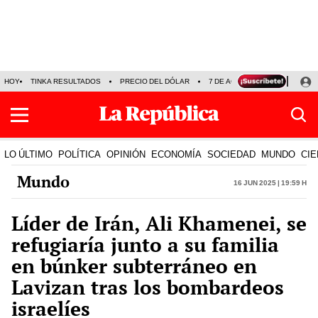
HOY
TINKA RESULTADOS
PRECIO DEL DÓLAR
7 DE AGOSTO
OLLANTA H
LO ÚLTIMO
POLÍTICA
OPINIÓN
ECONOMÍA
SOCIEDAD
MUNDO
CIE
Mundo
16 Jun 2025 | 19:59 h
Líder de Irán, Ali Khamenei, se
refugiaría junto a su familia
en búnker subterráneo en
Lavizan tras los bombardeos
israelíes