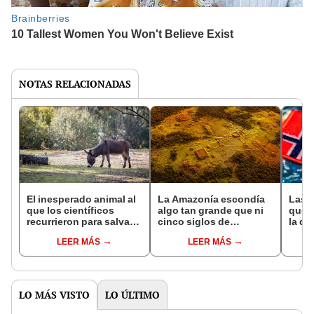
NOTAS RELACIONADAS
El inesperado animal al
La Amazonía escondía
Las 
que los científicos
algo tan grande que ni
que s
recurrieron para salvar
cinco siglos de
la de
la naturaleza: la
exploraciones lograron
pose
LEER MÁS
LEER MÁS
reintroducción de un
encontrarlo: el hallazgo
simil
asno salvaje está
podría cambiar todo lo
convirtiendo el desierto
que se sabía sobre su
en un paisaje con más
pasado
vida
LO MÁS VISTO
LO ÚLTIMO