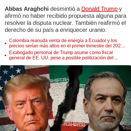
Abbas Araghchi
desmintió a
Donald Trump
y
afirmó no haber recibido propuesta alguna para
resolver la disputa nuclear. También reafirmó el
derecho de su país a enriquecer uranio.
Colombia reanuda venta de energía a Ecuador y los
precios serían más altos en el primer trimestre del 2027,
según Cenace
Exabogado personal de Trump asume como fiscal
general de EE. UU. pese a posible politización del
Departamento de Justicia