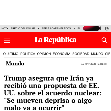
HOY
PRECIO DEL DÓLAR
SERIE ACARAMELADOS
PLAZA VEA
ALEJAND
LO ÚLTIMO
POLÍTICA
OPINIÓN
ECONOMÍA
SOCIEDAD
MUNDO
CIE
Mundo
16 May 2025 | 14:14 h
Trump asegura que Irán ya
recibió una propuesta de EE.
UU. sobre el acuerdo nuclear:
"Se mueven deprisa o algo
malo va a ocurrir"