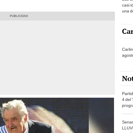
sabía
casi i
una d
muy s
Car
Carlin
agost
No
Partid
4 del
progr
dónde
Senam
LLUV