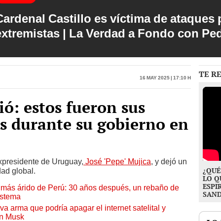
Cardenal Castillo es víctima de ataques 
extremistas | La Verdad a Fondo con Pe
TE R
16 May 2025 | 17:10 h
ó: estos fueron sus
os durante su gobierno en
expresidente de Uruguay,
José 'Pepe' Mujica
, y dejó un
¿QUÉ
dad global.
LO Q
ESPI
to más árido de Perú: 30 años después, un rebaño de
SAN
istema
a arma que podría apagar el internet satelital y
on Musk