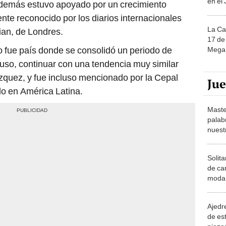
en el
l además estuvo apoyado por un crecimiento
te reconocido por los diarios internacionales
La Ca
ian, de Londres.
17 de 
o fue país donde se consolidó un periodo de
Mega 
uso, continuar con una tendencia muy similar
zquez, y fue incluso mencionado por la Cepal
Ju
lo en América Latina.
Maste
palab
nuest
Solita
de ca
moda.
demue
Ajedre
de es