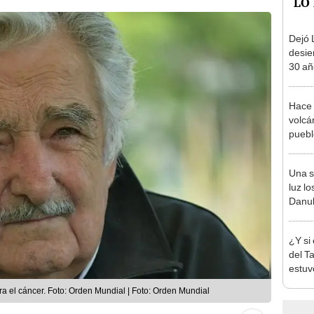
LO
Dejó L
desie
30 añ
de ll
sorpr
Hace 
volcá
puebl
veran
histo
Una s
luz lo
Danub
Segun
fósil
¿Y si
del T
estuv
pensa
tra el cáncer. Foto: Orden Mundial | Foto: Orden Mundial
reabr
Atahu