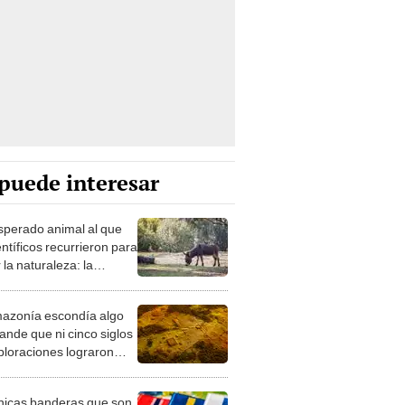
puede interesar
esperado animal al que
entíficos recurrieron para
 la naturaleza: la
roducción de un asno
e está convirtiendo el
azonía escondía algo
rto en un paisaje con
ande que ni cinco siglos
ida
ploraciones lograron
rarlo: el hallazgo
a cambiar todo lo que se
nicas banderas que son