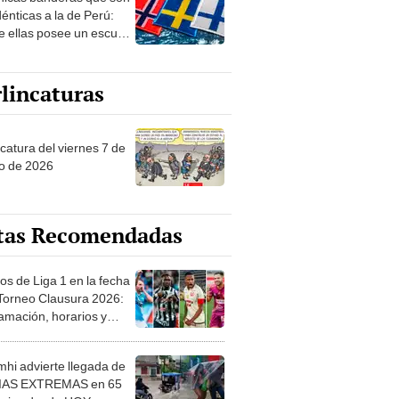
 sobre su pasado
dénticas a la de Perú:
e ellas posee un escudo
imilar
lincaturas
catura del viernes 7 de
o de 2026
tas Recomendadas
os de Liga 1 en la fecha
 Torneo Clausura 2026:
amación, horarios y
 ver
hi advierte llegada de
IAS EXTREMAS en 65