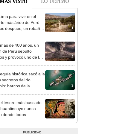
 MÁS VISTO
LO ÚLTIMO
ima para vivir en el
rto más árido de Perú:
1
os después, un rebaño
amas creó un
endente ecosistema
más de 400 años, un
n de Perú sepultó
2
os y provocó uno de los
os más fríos de la
ria: sigue bajo monitoreo
equía histórica sacó a la
s secretos del río
3
io: barcos de la
da Guerra Mundial,
es de mamut y más
 el tesoro más buscado
ahuantinsuyo nunca
4
o donde todos
ban? Una nueva teoría
e el misterio de
alpa