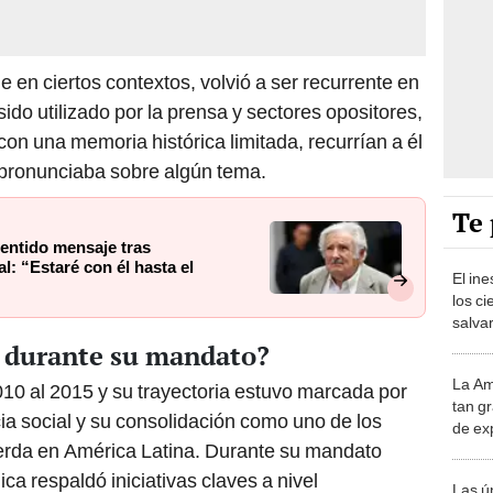
 en ciertos contextos, volvió a ser recurrente en
sido utilizado por la prensa y sectores opositores,
con una memoria histórica limitada, recurrían a él
 pronunciaba sobre algún tema.
Te 
entido mensaje tras
l: “Estaré con él hasta el
El in
los ci
salvar
reint
 durante su mandato?
salvaj
La Am
10 al 2015 y su trayectoria estuvo marcada por
desie
tan gr
más v
cia social y su consolidación como uno de los
de ex
uierda en América Latina. Durante su mandato
encont
podrí
a respaldó iniciativas claves a nivel
Las ú