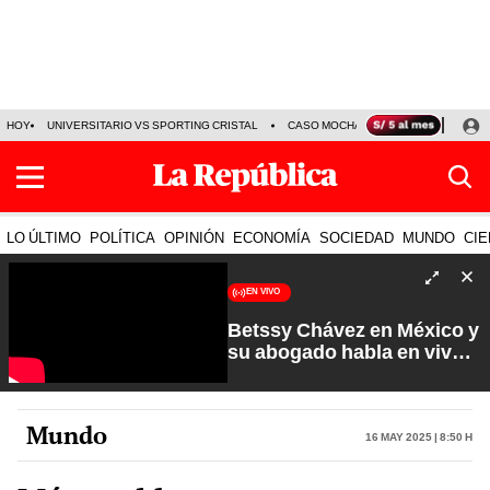
HOY
UNIVERSITARIO VS SPORTING CRISTAL
CASO MOCHASUELDOS
MIGUEL
LO ÚLTIMO
POLÍTICA
OPINIÓN
ECONOMÍA
SOCIEDAD
MUNDO
CIE
EN VIVO
Betssy Chávez en México y
su abogado habla en vivo |
Que No Se Te Olvide con
Carlos Cornejo
Mundo
16 May 2025 | 8:50 h