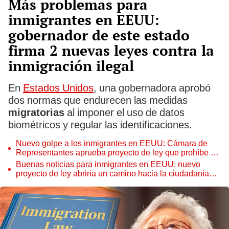
Más problemas para
inmigrantes en EEUU:
gobernador de este estado
firma 2 nuevas leyes contra la
inmigración ilegal
En
Estados Unidos
, una gobernadora aprobó
dos normas que endurecen las medidas
migratorias
al imponer el uso de datos
biométricos y regular las identificaciones.
Nuevo golpe a los inmigrantes en EEUU: Cámara de
Representantes aprueba proyecto de ley que prohíbe a
extranjeros tener terrenos en este estado
Buenas noticias para inmigrantes en EEUU: nuevo
proyecto de ley abriría un camino hacia la ciudadanía
americana para trabajadores de este sector