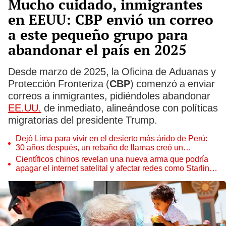
Mucho cuidado, inmigrantes
en EEUU: CBP envió un correo
a este pequeño grupo para
abandonar el país en 2025
Desde marzo de 2025, la Oficina de Aduanas y
Protección Fronteriza (
CBP
) comenzó a enviar
correos a inmigrantes, pidiéndoles abandonar
EE.UU.
de inmediato, alineándose con políticas
migratorias del presidente Trump.
Dejó Lima para vivir en el desierto más árido de Perú:
30 años después, un rebaño de llamas creó un
sorprendente ecosistema
Científicos chinos revelan una nueva arma que podría
apagar el internet satelital y afectar redes como Starlink
de Elon Musk