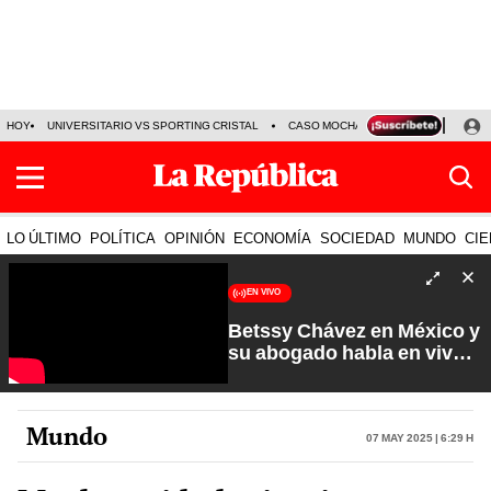
HOY
UNIVERSITARIO VS SPORTING CRISTAL
CASO MOCHASUELDOS
MIGUEL
LO ÚLTIMO
POLÍTICA
OPINIÓN
ECONOMÍA
SOCIEDAD
MUNDO
CIE
EN VIVO
Betssy Chávez en México y
su abogado habla en vivo |
Que No Se Te Olvide con
Carlos Cornejo
Mundo
07 May 2025 | 6:29 h