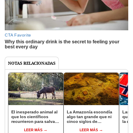
NOTAS RELACIONADAS
El inesperado animal al
La Amazonía escondía
Las 
que los científicos
algo tan grande que ni
que s
recurrieron para salvar
cinco siglos de
la de
la naturaleza: la
exploraciones lograron
pose
LEER MÁS
LEER MÁS
reintroducción de un
encontrarlo: el hallazgo
simil