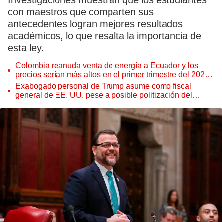
Investigaciones muestran que los estudiantes
con maestros que comparten sus
antecedentes logran mejores resultados
académicos, lo que resalta la importancia de
esta ley.
Colombia reanuda venta de energía a Ecuador y los
precios serían más altos en el primer trimestre del 2027,
según Cenace
Exabogado personal de Trump asume como fiscal
general de EE. UU. pese a posible politización del
Departamento de Justicia