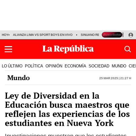
HOY
ALIANZA LIMA VS SPORT BOYS EN VIVO
SINUANO RESULTADOS HOY
JO
LO ÚLTIMO
POLÍTICA
OPINIÓN
ECONOMÍA
SOCIEDAD
MUNDO
CIE
Mundo
25 Mar 2025 | 21:27 h
Ley de Diversidad en la
Educación busca maestros que
reflejen las experiencias de los
estudiantes en Nueva York