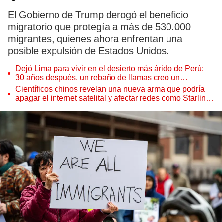
El Gobierno de Trump derogó el beneficio
migratorio que protegía a más de 530.000
migrantes, quienes ahora enfrentan una
posible expulsión de Estados Unidos.
Dejó Lima para vivir en el desierto más árido de Perú:
30 años después, un rebaño de llamas creó un
sorprendente ecosistema
Científicos chinos revelan una nueva arma que podría
apagar el internet satelital y afectar redes como Starlink
de Elon Musk