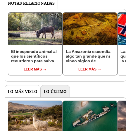
NOTAS RELACIONADAS
El inesperado animal al
La Amazonía escondía
Las 
que los científicos
algo tan grande que ni
que s
recurrieron para salvar
cinco siglos de
la de
la naturaleza: la
exploraciones lograron
pose
LEER MÁS
LEER MÁS
reintroducción de un
encontrarlo: el hallazgo
simil
asno salvaje está
podría cambiar todo lo
convirtiendo el desierto
que se sabía sobre su
en un paisaje con más
pasado
vida
LO MÁS VISTO
LO ÚLTIMO