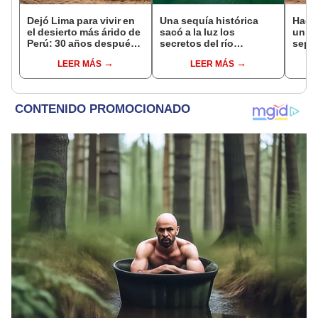
Dejó Lima para vivir en
Una sequía histórica
Hace
el desierto más árido de
sacó a la luz los
un vo
Perú: 30 años después,
secretos del río
sepul
un rebaño de llamas
Danubio: barcos de la
prov
LEER MÁS
LEER MÁS
creó un sorprendente
Segunda Guerra
veran
ecosistema
Mundial, fósiles de
histo
mamut y más
moni