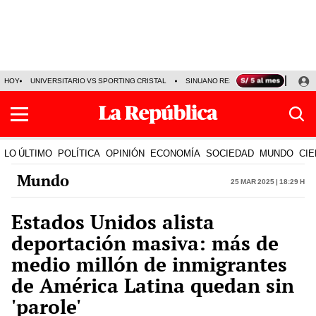
HOY
UNIVERSITARIO VS SPORTING CRISTAL
SINUANO RESULTADOS HOY
CA
LO ÚLTIMO
POLÍTICA
OPINIÓN
ECONOMÍA
SOCIEDAD
MUNDO
CIE
Mundo
25 Mar 2025 | 18:29 h
Estados Unidos alista
deportación masiva: más de
medio millón de inmigrantes
de América Latina quedan sin
'parole'