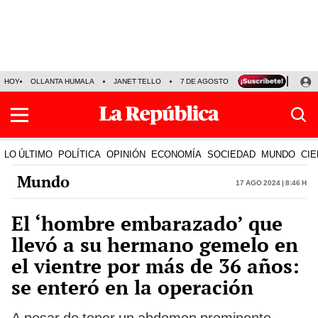
HOY
OLLANTA HUMALA
JANET TELLO
7 DE AGOSTO
TINKA RESULTADOS
LO ÚLTIMO
POLÍTICA
OPINIÓN
ECONOMÍA
SOCIEDAD
MUNDO
CIE
Mundo
17 Ago 2024 | 8:46 h
El ‘hombre embarazado’ que
llevó a su hermano gemelo en
el vientre por más de 36 años:
se enteró en la operación