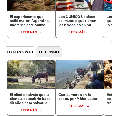
El experimento que
Los 3 ÚNICOS países
Las 
salió mal en Argentina:
del mundo que tienen
que s
liberaron este animal y
las 5 vocales en su
la de
ahora destruye los
nombre: América cuenta
pose
LEER MÁS
LEER MÁS
bosques milenarios de
con uno
simil
la Patagonia
LO MÁS VISTO
LO ÚLTIMO
El aliado salvaje que la
Ceuta: moros en la
Este 
ciencia descubrió hace
costa, por Mirko Lauer
pone
40 años para salvar la
tres
LEER MÁS
naturaleza: la
vivir
LEER MÁS
reintroducción de un
habit
asno salvaje está
plane