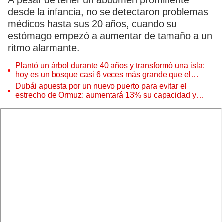
A pesar de tener un abdomen prominente
desde la infancia, no se detectaron problemas
médicos hasta sus 20 años, cuando su
estómago empezó a aumentar de tamaño a un
ritmo alarmante.
Plantó un árbol durante 40 años y transformó una isla:
hoy es un bosque casi 6 veces más grande que el
Parque de las Leyendas
Dubái apuesta por un nuevo puerto para evitar el
estrecho de Ormuz: aumentará 13% su capacidad y
reforzará el comercio mundial