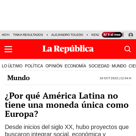
HOY
TINKA RESULTADOS
ALEJANDRO TOLEDO
KENJI FUJIMORI
PRECIO
LO ÚLTIMO
POLÍTICA
OPINIÓN
ECONOMÍA
SOCIEDAD
MUNDO
CIE
Mundo
18 Oct 2022 | 12:04 h
¿Por qué América Latina no
tiene una moneda única como
Europa?
Desde inicios del siglo XX, hubo proyectos que
buscaron integrar social, económica y