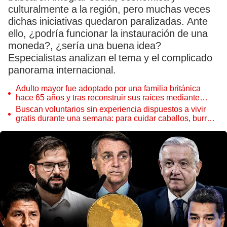
culturalmente a la región, pero muchas veces
dichas iniciativas quedaron paralizadas. Ante
ello, ¿podría funcionar la instauración de una
moneda?, ¿sería una buena idea?
Especialistas analizan el tema y el complicado
panorama internacional.
Adulto mayor fue adoptado por una familia británica
hace 65 años y tras reconstruir sus raíces mediante
ADN ocurre lo inesperado: “Fue como encontrar una
Buscan voluntarios sin experiencia dispuestos a vivir
aguja en un pajar”
gratis durante una semana: para cuidar caballos, burros
y otros animales rescatados en un refugio por 2 horas