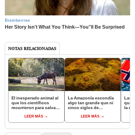
NOTAS RELACIONADAS
El inesperado animal al
La Amazonía escondía
Las 
que los científicos
algo tan grande que ni
que s
recurrieron para salvar
cinco siglos de
la de
la naturaleza: la
exploraciones lograron
pose
LEER MÁS
LEER MÁS
reintroducción de un
encontrarlo: el hallazgo
simil
asno salvaje está
podría cambiar todo lo
convirtiendo el desierto
que se sabía sobre su
en un paisaje con más
pasado