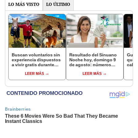
vida
LO MÁS VISTO
LO ÚLTIMO
Buscan voluntarios sin
Resultado del Sinuano
Gusta
experiencia dispuestos
Noche hoy, domingo 9
que 
a vivir gratis durante
de agosto: números
cabec
una semana: para
ganadores de la lotería
narco
LEER MÁS
LEER MÁS
cuidar caballos, burros
de Colombia
y acu
y otros animales
imped
rescatados en un
refugio por 2 horas