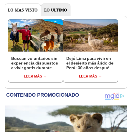
en un paisaje con más
pasado
vida
LO MÁS VISTO
LO ÚLTIMO
Buscan voluntarios sin
Dejó Lima para vivir en
experiencia dispuestos
el desierto más árido del
a vivir gratis durante
Perú: 30 años después,
una semana: para
su rebaño de llamas
LEER MÁS
LEER MÁS
cuidar caballos, burros
creó un sorprendente
y otros animales
ecosistema
rescatados en un
refugio por 2 horas