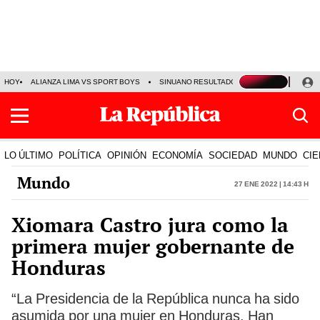
HOY
ALIANZA LIMA VS SPORT BOYS
SINUANO RESULTADOS HOY
JORGE MES
LO ÚLTIMO
POLÍTICA
OPINIÓN
ECONOMÍA
SOCIEDAD
MUNDO
CIE
Mundo
27 Ene 2022 | 14:43 h
Xiomara Castro jura como la
primera mujer gobernante de
Honduras
“La Presidencia de la República nunca ha sido
asumida por una mujer en Honduras. Han