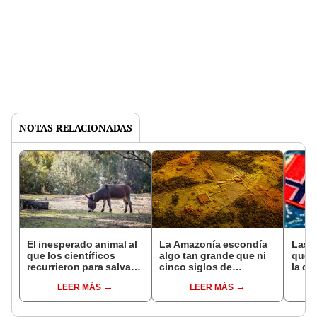
NOTAS RELACIONADAS
El inesperado animal al
La Amazonía escondía
Las 
que los científicos
algo tan grande que ni
que s
recurrieron para salvar
cinco siglos de
la de
la naturaleza: la
exploraciones lograron
pose
LEER MÁS
LEER MÁS
reintroducción de un
encontrarlo: el hallazgo
simil
asno salvaje está
podría cambiar todo lo
convirtiendo el desierto
que se sabía sobre su