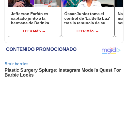
Jefferson Farfán es
Óscar Junior toma el
Naldy
captado junto a la
control de 'La Bella Luz'
mant
hermana de Darinka
tras la renuncia de su
senti
Ramírez mientras Xiomy
padre a la orquesta por
de La
LEER MÁS
LEER MÁS
Kanashiro trabajaba: “Él
caso Naldy Saldaña
denun
tiene sus…”
toca
pare