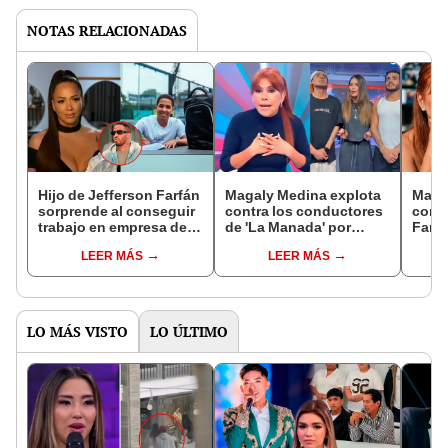
NOTAS RELACIONADAS
Hijo de Jefferson Farfán
Magaly Medina explota
Maga
sorprende al conseguir
contra los conductores
contr
trabajo en empresa de
de 'La Manada' por
Farfá
talla mundial y Melissa
apoyar a Jefferson
burla
LEER MÁS
LEER MÁS
Klug se conmueve: “Te
Farfán: “Burros son,
exfut
amo”
solo defienden a su
con 
jefe”
LO MÁS VISTO
LO ÚLTIMO