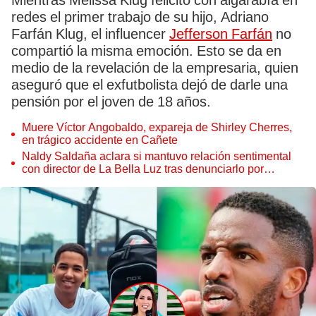
Mientras Melissa Klug felicitó con algarabía en
redes el primer trabajo de su hijo, Adriano
Farfán Klug, el influencer
Jefferson Farfán
no
compartió la misma emoción. Esto se da en
medio de la revelación de la empresaria, quien
aseguró que el exfutbolista dejó de darle una
pensión por el joven de 18 años.
Muere Víctor Angobaldo, expareja de Shirley Cherres,
en trágico accidente en Cañete
Naldy Saldaña aclara si mantuvo relación sentimental
con director de La Bella Luz tras denunciarlo por
tocamientos: “Me parece muy bajo”