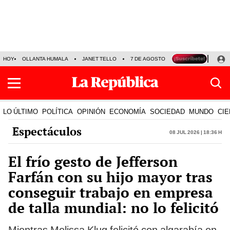
HOY
OLLANTA HUMALA
JANET TELLO
7 DE AGOSTO
TINKA RESULTADOS
LO ÚLTIMO
POLÍTICA
OPINIÓN
ECONOMÍA
SOCIEDAD
MUNDO
CIE
Espectáculos
08 Jul 2026 | 18:36 h
El frío gesto de Jefferson
Farfán con su hijo mayor tras
conseguir trabajo en empresa
de talla mundial: no lo felicitó