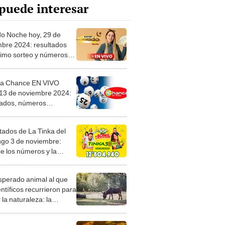
puede interesar
o Noche hoy, 29 de
mbre 2024: resultados
ltimo sorteo y números
ores vía Canal 1
ía Chance EN VIVO
13 de noviembre 2024:
tados, números
ores y signo zodiacal
orteo en Venezuela
tados de La Tinka del
go 3 de noviembre:
e los números y la
a ganadora
esperado animal al que
entíficos recurrieron para
 la naturaleza: la
roducción de un asno
e está convirtiendo el