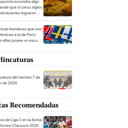
azonía escondía algo
rto en un paisaje con
ande que ni cinco siglos
ida
ploraciones lograron
rarlo: el hallazgo
a cambiar todo lo que se
nicas banderas que son
 sobre su pasado
dénticas a la de Perú:
e ellas posee un escudo
imilar
lincaturas
catura del viernes 7 de
o de 2026
tas Recomendadas
os de Liga 1 en la fecha
 Torneo Clausura 2026: