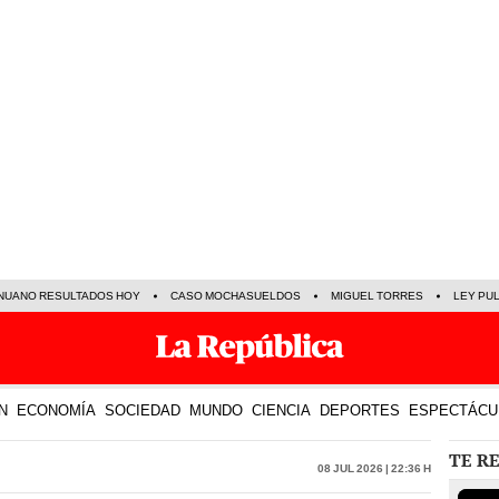
NUANO RESULTADOS HOY
CASO MOCHASUELDOS
MIGUEL TORRES
LEY PU
N
ECONOMÍA
SOCIEDAD
MUNDO
CIENCIA
DEPORTES
ESPECTÁCU
TE R
08 Jul 2026 | 22:36 h