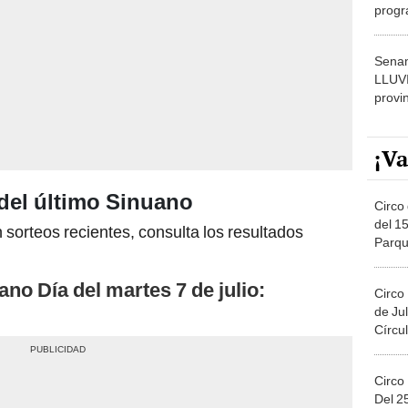
progr
dónde
Senam
LLUV
provi
¡Va
del último Sinuano
Circo 
del 15
 sorteos recientes, consulta los resultados
Parqu
Migue
ano Día del martes 7 de julio:
Circo
de Jul
Círcul
Circo
Del 2