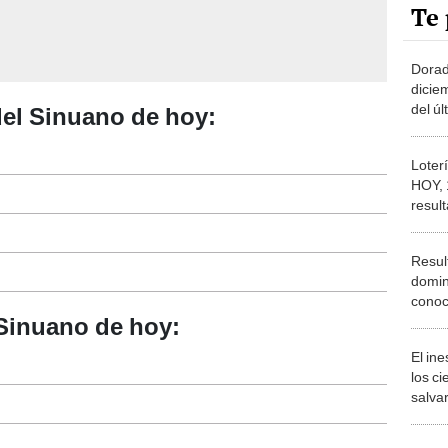
Te 
Dorad
dicie
del ú
el Sinuano de hoy:
ganad
Loter
HOY, 
resul
ganad
del s
Resul
domin
conoc
jugad
 Sinuano de hoy:
El in
los ci
salvar
reint
salvaj