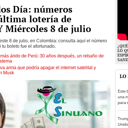
dos Día: números
última lotería de
Miércoles 8 de julio
este 8 de julio, en Colombia: consulta aquí el número
¿QUÉ
 tu boleto fue el afortunado.
LO Q
ESPI
to más árido de Perú: 30 años después, un rebaño de
SAN
istema
a arma que podría apagar el internet satelital y
on Musk
LO
Este 
una m
para 
nuclea
Trump
Unido