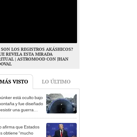
 SON LOS REGISTROS AKÁSHICOS?
UE REVELA ESTA MIRADA
RITUAL | ASTROMOOD CON JHAN
DOVAL
 MÁS VISTO
LO ÚLTIMO
búnker está oculto bajo
ontaña y fue diseñado
1
resistir una guerra
r: tiene 15 edificios
 afirma que Estados
s obtiene “mucho