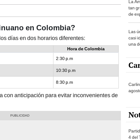
La Am
desie
tan gr
más v
de ex
encont
Sinuano en Colombia?
podrí
Las ú
sabía
los días en dos horarios diferentes:
casi i
una d
Hora de Colombia
muy s
2:30 p.m
Car
10:30 p.m
8:30 p.m
Carlin
agost
a con anticipación para evitar inconvenientes de
No
Partid
4 del