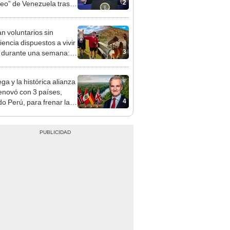
2
leo” de Venezuela tras la
 de Nicolás Maduro
n voluntarios sin
iencia dispuestos a vivir
3
s durante una semana:
cuidar caballos, burros y
 animales rescatados en
ga y la histórica alianza
fugio por 2 horas
enovó con 3 países,
4
do Perú, para frenar la
estación de la Amazonía
30