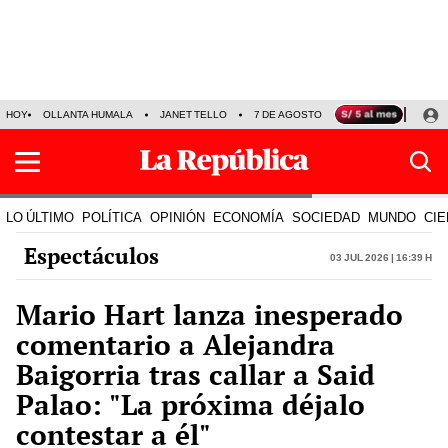
HOY
OLLANTA HUMALA
JANET TELLO
7 DE AGOSTO
TINKA RESULTADOS
LO ÚLTIMO
POLÍTICA
OPINIÓN
ECONOMÍA
SOCIEDAD
MUNDO
CIE
Espectáculos
03 Jul 2026 | 16:39 h
Mario Hart lanza inesperado
comentario a Alejandra
Baigorria tras callar a Said
Palao: "La próxima déjalo
contestar a él"