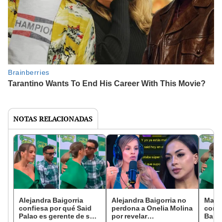
NOTAS RELACIONADAS
Alejandra Baigorria
Alejandra Baigorria no
Magal
confiesa por qué Said
perdona a Onelia Molina
contr
Palao es gerente de su
por revelar
Baigo