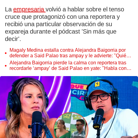
La
empresaria
volvió a hablar sobre el tenso
cruce que protagonizó con una reportera y
recibió una particular observación de su
expareja durante el pódcast 'Sin más que
decir'.
Magaly Medina estalla contra Alejandra Baigorria por
defender a Said Palao tras ampay y le advierte: "Quién
sabe qué hará él más adelante"
Alejandra Baigorria pierde la calma con reportera tras
recordarle ‘ampay’ de Said Palao en yate: "Habla con
pruebas"