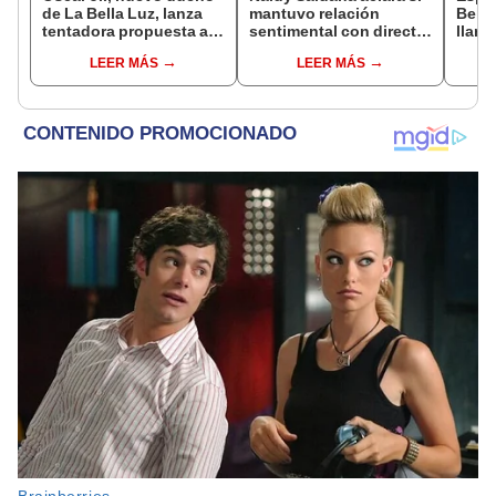
de La Bella Luz, lanza
mantuvo relación
Bella
tentadora propuesta a
sentimental con director
llant
Naldy Saldaña tras
de La Bella Luz tras
acoso
LEER MÁS
LEER MÁS
denuncia por
denunciarlo por
Claud
tocamientos: “Va a
tocamientos: “Me
me di
haber otro tipo de ley”
parece muy bajo”