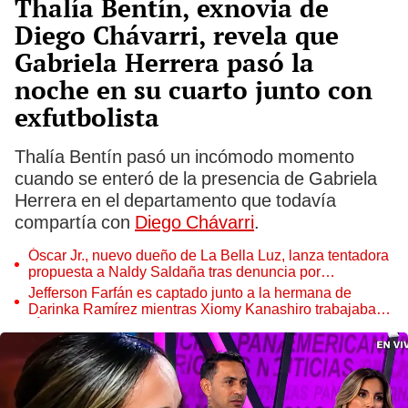
Thalía Bentín, exnovia de
Diego Chávarri, revela que
Gabriela Herrera pasó la
noche en su cuarto junto con
exfutbolista
Thalía Bentín pasó un incómodo momento
cuando se enteró de la presencia de Gabriela
Herrera en el departamento que todavía
compartía con
Diego Chávarri
.
Óscar Jr., nuevo dueño de La Bella Luz, lanza tentadora
propuesta a Naldy Saldaña tras denuncia por
tocamientos
Jefferson Farfán es captado junto a la hermana de
Darinka Ramírez mientras Xiomy Kanashiro trabajaba:
“Él tiene sus…”