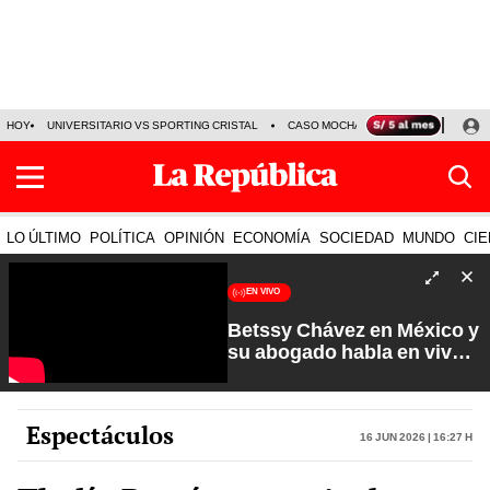
HOY
UNIVERSITARIO VS SPORTING CRISTAL
CASO MOCHASUELDOS
MIGUEL
LO ÚLTIMO
POLÍTICA
OPINIÓN
ECONOMÍA
SOCIEDAD
MUNDO
CIE
EN VIVO
Betssy Chávez en México y
su abogado habla en vivo |
Que No Se Te Olvide con
Carlos Cornejo
Espectáculos
16 Jun 2026 | 16:27 h