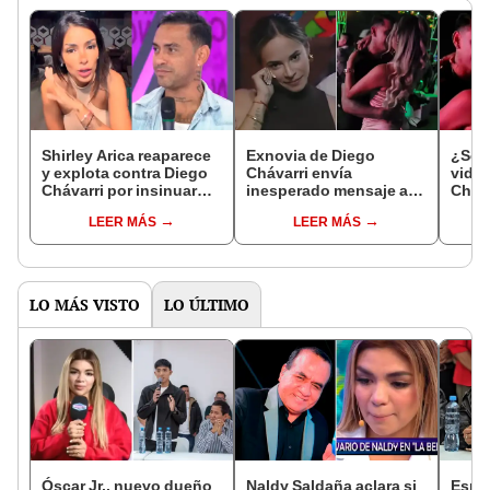
Shirley Arica reaparece
Exnovia de Diego
¿Se 
y explota contra Diego
Chávarri envía
vide
Chávarri por insinuar
inesperado mensaje a
Cháv
que perdió un hijo de él:
Gabriela Herrera tras ser
con G
LEER MÁS
LEER MÁS
“Es un tema muy
captados cariñosos en
una f
delicado”
fiesta: "Me llevé la peor
con T
parte"
LO MÁS VISTO
LO ÚLTIMO
Óscar Jr., nuevo dueño
Naldy Saldaña aclara si
Espo