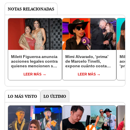
NOTAS RELACIONADAS
Milett Figueroa anuncia
Mimi Alvarado, ‘prima’
Milet
acciones legales contra
de Marcelo Tinelli,
accio
quienes mencionen su
expone cuánto costaba
‘prim
nombre y el de su
el alquiler del lujoso
Tinel
LEER MÁS
LEER MÁS
familia: “Decidí poner
departamento que el
“bruj
un límite a los agravios”
argentino pagaba para
una 
Milett Figueroa
LO MÁS VISTO
LO ÚLTIMO