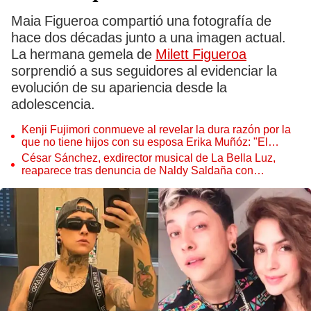
Maia Figueroa compartió una fotografía de
hace dos décadas junto a una imagen actual.
La hermana gemela de
Milett Figueroa
sorprendió a sus seguidores al evidenciar la
evolución de su apariencia desde la
adolescencia.
Kenji Fujimori conmueve al revelar la dura razón por la
que no tiene hijos con su esposa Erika Muñóz: "El
proceso judicial"
César Sánchez, exdirector musical de La Bella Luz,
reaparece tras denuncia de Naldy Saldaña con
polémico pedido