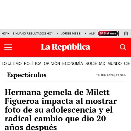
HOY
SINUANO RESULTADOS HOY
JORGE MESSI
ALIANZA LIMA VS SPORT BO
LO ÚLTIMO
POLÍTICA
OPINIÓN
ECONOMÍA
SOCIEDAD
MUNDO
CIE
Espectáculos
16 Jun 2026 | 17:56 h
Hermana gemela de Milett
Figueroa impacta al mostrar
foto de su adolescencia y el
radical cambio que dio 20
años después