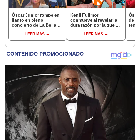
Óscar Junior rompe en
Kenji Fujimori
Óscar
llanto en pleno
conmueve al revelar la
de La
concierto de La Bella
dura razón por la que no
tenta
Luz en Tarapoto tras
tiene hijos con su
Naldy
LEER MÁS
LEER MÁS
denuncia de Naldy
esposa Erika Muñóz: "El
denu
Saldaña
proceso judicial"
tocam
haber