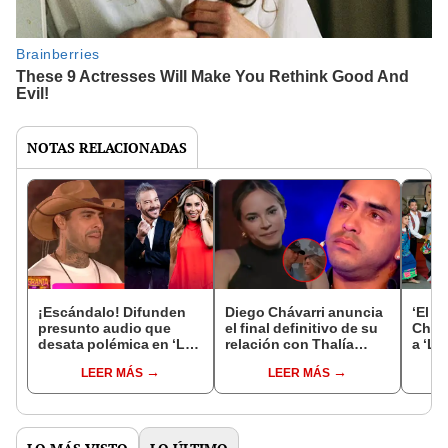
NOTAS RELACIONADAS
¡Escándalo! Difunden
Diego Chávarri anuncia
‘El r
presunto audio que
el final definitivo de su
Chola
desata polémica en ‘La
relación con Thalía
a ‘La
granja VIP Perú’:
Bentin tras coqueteos
‘JB N
LEER MÁS
LEER MÁS
aseguran que Paul
con Gabriela Herrera:
punto
Michael sería el ganador
"Después de un tiempo
prog
sin tomar en cuenta los
de reflexión"
votos del público