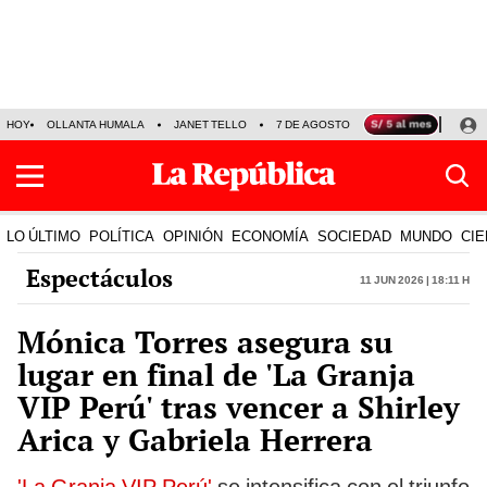
HOY
OLLANTA HUMALA
JANET TELLO
7 DE AGOSTO
TINKA RESULTADOS
LO ÚLTIMO
POLÍTICA
OPINIÓN
ECONOMÍA
SOCIEDAD
MUNDO
CIE
Espectáculos
11 Jun 2026 | 18:11 h
Mónica Torres asegura su
lugar en final de 'La Granja
VIP Perú' tras vencer a Shirley
Arica y Gabriela Herrera