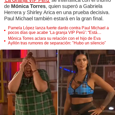
'La Granja VIP Perú'
se intensifica con el triunfo
de
Mónica Torres
, quien superó a Gabriela
Herrera y Shirley Arica en una prueba decisiva.
Paul Michael también estará en la gran final.
Pamela López lanza fuerte dardo contra Paul Michael a
pocos días que acabe ‘La granja VIP Perú’: “Está
desubicado por estar en la final”
Mónica Torres aclara su relación con el hijo de Eva
Ayllón tras rumores de separación: "Hubo un silencio"