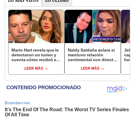
LO MÁS VISTO
LO ÚLTIMO
Mario Hart revela que le
Naldy Saldaña aclara si
Jeffe
detectaron un tumor y
mantuvo relación
capta
cuenta cómo recibió el
sentimental con director
herm
diagnóstico: "Dolores
de La Bella Luz tras
Ramí
LEER MÁS
LEER MÁS
muy fuertes..."
denunciarlo por
Kanas
tocamientos: “Me
tien
parece muy bajo”