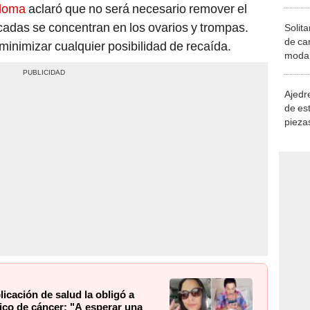
oloma
aclaró que no será necesario remover el
cadas se concentran en los ovarios y trompas.
Solita
de ca
inimizar cualquier posibilidad de recaída.
moda.
demue
Ajedre
de es
piezas
consi
icación de salud la obligó a
tico de cáncer: "A esperar una