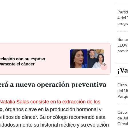
Partid
4 del
progr
dónde
Senam
LLUV
provi
 relación con su esposo
vamente el cáncer
¡Va
erá a nueva operación preventiva
Circo 
del 15
Parqu
atalia Salas consiste en la extracción de los
Migue
io
, órganos clave en la producción hormonal y
Circo
os tipos de cáncer. Su oncólogo recomendó esta
de Jul
Círcul
cuidadosamente su historial médico y su evolución