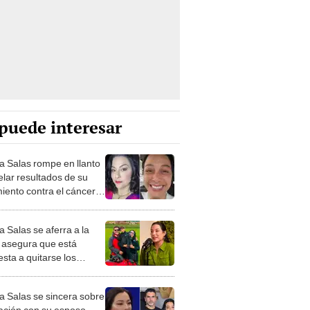
puede interesar
ia Salas rompe en llanto
elar resultados de su
miento contra el cáncer:
os avanzando”
a Salas se aferra a la
y asegura que está
sta a quitarse los
s con tal de ver crecer a
o: “No me voy a morir”
ia Salas se sincera sobre
lación con su esposo