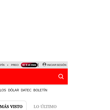
LPÍN
PRECIO DEL DÓLAR
CORTE DE LUZ
INICIAR SESIÓN
VIERNES 7 DE AGOSTO
ALBER
LOS
DÓLAR
DATEC
BOLETÍN
 MÁS VISTO
LO ÚLTIMO