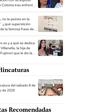
o Coloma tras enfrentar
mente el cáncer
, no te peines en la
: ¿qué superstición
de la famosa frase de
nanitos Verdes?
n es y a qué se dedica
Villanella, la hija de
Fujimori que le dio la
 a nivel nacional?
lincaturas
ncatura del sábado 8 de
o de 2026
tas Recomendadas