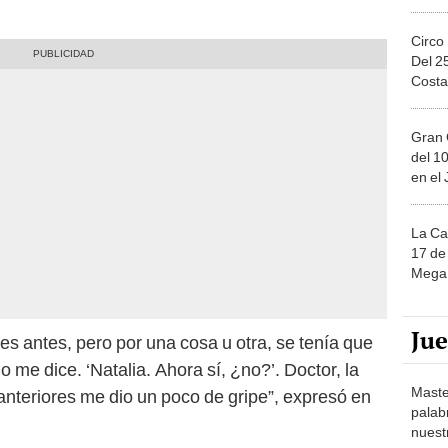
Circo
Del 2
Costa
Gran 
del 10
en el
La Ca
17 de 
Mega 
Ju
s antes, pero por una cosa u otra, se tenía que
me dice. ‘Natalia. Ahora sí, ¿no?’. Doctor, la
Maste
 anteriores me dio un poco de gripe”, expresó en
palab
nuest