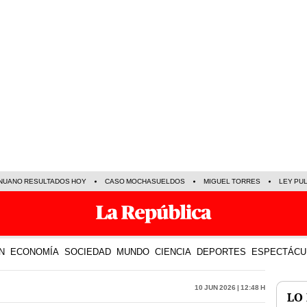
NUANO RESULTADOS HOY
CASO MOCHASUELDOS
MIGUEL TORRES
LEY PU
N
ECONOMÍA
SOCIEDAD
MUNDO
CIENCIA
DEPORTES
ESPECTÁCU
10 Jun 2026 | 12:48 h
LO