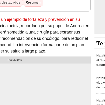
s destacados
Resumen
un ejemplo de fortaleza y prevención en su
cida actriz, recordada por su papel de Andrea en
será sometida a una cirugía para extraer sus
r recomendación de su oncólogo, para reducir el
Te 
rmedad. La intervención forma parte de un plan
er su salud a largo plazo.
Natal
al rev
trata
“Vam
Natali
vida 
dispue
ovario
su hij
Natal
su re