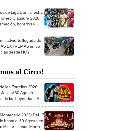
os de Liga 1 en la fecha
 Torneo Clausura 2026:
amación, horarios y
 ver
hi advierte llegada de
IAS EXTREMAS en 65
ncias desde HOY
mos al Circo!
de las Estrellas 2026:
 Julio al 30 Agosto.
e de las Leyendas - San
l
 Montecarlo 2026: Del 17
io hasta el 30 Agosto en
o Militar - Jesús María