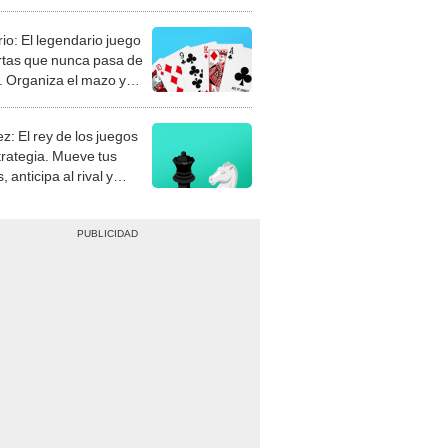
rio: El legendario juego
rtas que nunca pasa de
 Organiza el mazo y
stra tu habilidad.
z: El rey de los juegos
trategia. Mueve tus
, anticipa al rival y
gue el jaque mate.