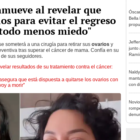
nmueve al revelar que
Óscar
os para evitar el regreso
Bella
propu
n todo menos miedo"
tras 
tocam
Jeffe
tipo d
e someterá a una cirugía para retirar sus
ovarios
y
junto
ventiva tras superar el cáncer de mama. Confía en su
Ramír
 de sus seguidores.
Kanas
velar resultados de su tratamiento contra el cáncer:
sus…
Naldy
mantu
 asegura que está dispuesta a quitarse los ovarios con
con d
voy a morir”
tras 
tocam
Novio
bajo”
rompe
denun
La Be
apoy