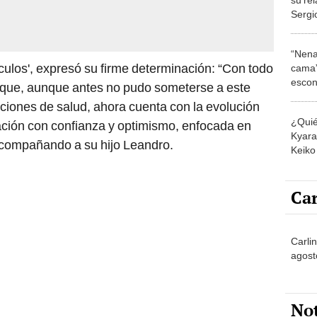
Sergi
nueva
“Nena
ulos', expresó su firme determinación: “Con todo
cama”
escon
ó que, aunque antes no pudo someterse a este
los E
ciones de salud, ahora cuenta con la evolución
¿Quié
ación con confianza y optimismo, enfocada en
Kyara 
acompañando a su hijo Leandro.
Keiko 
contra
Car
Carli
agost
No