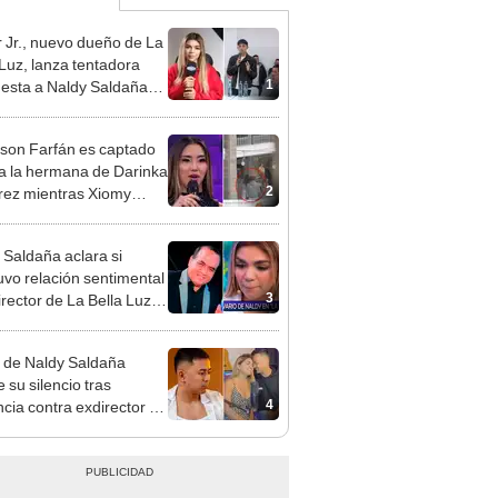
 Jr., nuevo dueño de La
 Luz, lanza tentadora
1
esta a Naldy Saldaña
denuncia por
ientos: “Va a haber otro
rson Farfán es captado
e ley”
 a la hermana de Darinka
2
ez mientras Xiomy
hiro trabajaba: “Él tiene
”
 Saldaña aclara si
vo relación sentimental
3
irector de La Bella Luz
denunciarlo por
ientos: “Me parece muy
 de Naldy Saldaña
 su silencio tras
4
cia contra exdirector de
lla Luz: "Tiene todo mi
o"