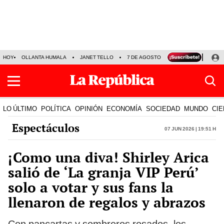
HOY
OLLANTA HUMALA
JANET TELLO
7 DE AGOSTO
TINKA RESULTADOS
LO ÚLTIMO
POLÍTICA
OPINIÓN
ECONOMÍA
SOCIEDAD
MUNDO
CIE
Espectáculos
07 Jun 2026 | 19:51 h
¡Como una diva! Shirley Arica
salió de ‘La granja VIP Perú’
solo a votar y sus fans la
llenaron de regalos y abrazos