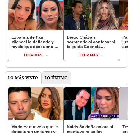
Expareja de Paul
Diego Chávarri
Pame
Michael lo defiende y
sorprende al confesar si
justif
revela que descubrió a
le gusta Gabriela
acus
Pamela López
Herrera tras ser
agres
LEER MÁS
LEER MÁS
gritándole a su menor
eliminado de 'La Granja
Micha
hija: "Yo tengo
VIP Perú': "Tuve más
VIP P
pruebas"
afinidad..."
ataq
LO MÁS VISTO
LO ÚLTIMO
Mario Hart revela que le
Naldy Saldaña aclara si
Test
detectaron un tumor y
mantuvo relación
presu