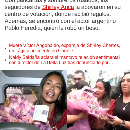
Con pancartas y sombreros rosados, los
seguidores de
Shirley Arica
la apoyaron en su
centro de votación, donde recibió regalos.
Además, se encontró con el actor argentino
Pablo Heredia, quien le robó un beso.
Muere Víctor Angobaldo, expareja de Shirley Cherres,
en trágico accidente en Cañete
Naldy Saldaña aclara si mantuvo relación sentimental
con director de La Bella Luz tras denunciarlo por
tocamientos: “Me parece muy bajo”