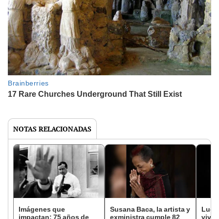
NOTAS RELACIONADAS
Imágenes que
Susana Baca, la artista y
Luch
impactan: 75 años de
exministra cumple 82
vivid