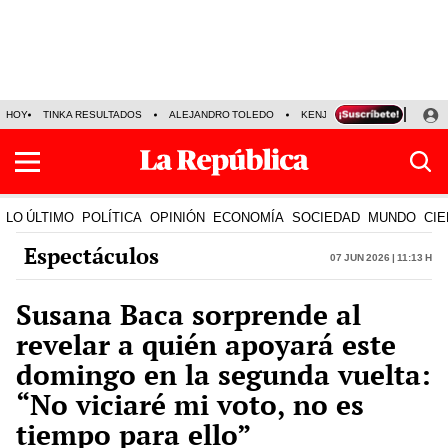
HOY
TINKA RESULTADOS
ALEJANDRO TOLEDO
KENJI FUJIMORI
PRECIO
LO ÚLTIMO
POLÍTICA
OPINIÓN
ECONOMÍA
SOCIEDAD
MUNDO
CIE
Espectáculos
07 Jun 2026 | 11:13 h
Susana Baca sorprende al
revelar a quién apoyará este
domingo en la segunda vuelta:
“No viciaré mi voto, no es
tiempo para ello”