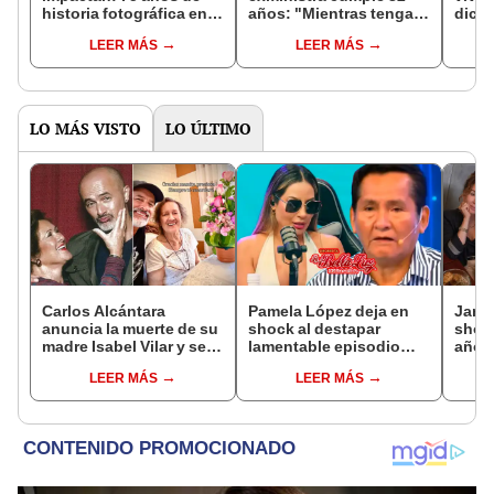
historia fotográfica en el
años: "Mientras tenga
dicta
MAC
voz, voy a cantar"
LEER MÁS
LEER MÁS
LO MÁS VISTO
LO ÚLTIMO
Carlos Alcántara
Pamela López deja en
Janet
anuncia la muerte de su
shock al destapar
shock
madre Isabel Vilar y se
lamentable episodio
años 
despide con
que vivió con dueños
empre
LEER MÁS
LEER MÁS
conmovedor mensaje:
de La Bella Luz: "Hasta
pleni
“Siempre te recordaré”
el día de hoy ..."