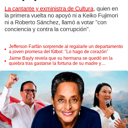
La cantante y exministra de Cultura
, quien en
la primera vuelta no apoyó ni a Keiko Fujimori
ni a Roberto Sánchez, llamó a votar "con
conciencia y contra la corrupción".
Jefferson Farfán sorprende al regalarle un departamento
a joven promesa del fútbol: "Lo hago de corazón"
Jaime Bayly revela que su hermana se quedó en la
quiebra tras gastarse la fortuna de su madre y
denunciarla: "Pedía más"