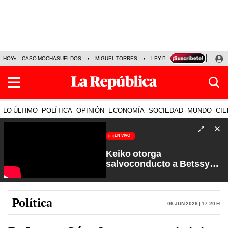
HOY
CASO MOCHASUELDOS
MIGUEL TORRES
LEY PULPÍN
PRECIO DEL
LO ÚLTIMO
POLÍTICA
OPINIÓN
ECONOMÍA
SOCIEDAD
MUNDO
CIE
EN VIVO
Keiko otorga
salvoconducto a Betssy
Chávez y renuevan
Petroperú | Sin Guion con
Rosa María Palacios
Política
06 Jun 2026 | 17:20 h