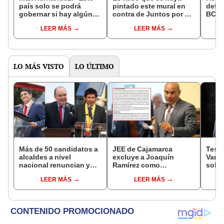
país solo se podrá
pintado este mural en
defi
gobernar si hay algún
contra de Juntos por el
BCRP
tipo de conversación
Perú en Puno: imagen
priva
LEER MÁS
LEER MÁS
entre las dos
original fue alterada con
indus
candidaturas”
IA
Perú
LO MÁS VISTO
LO ÚLTIMO
Más de 50 candidatos a
JEE de Cajamarca
Testi
alcaldes a nivel
excluye a Joaquín
Varil
nacional renuncian y
Ramírez como
sobo
dan paso a la reelección
candidato a gobernador
Orell
LEER MÁS
LEER MÁS
encubierta
regional por ocultar
sentencia