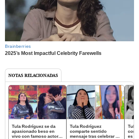
NOTAS RELACIONADAS
Tula Rodríguez se da
Tula Rodríguez
Tula 
apasionado beso en
comparte sentido
confi
vivo con famoso actor
mensaje tras celebrar su
es tr