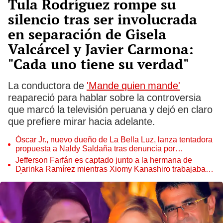
Tula Rodríguez rompe su
silencio tras ser involucrada
en separación de Gisela
Valcárcel y Javier Carmona:
"Cada uno tiene su verdad"
La conductora de
'Mande quien mande'
reapareció para hablar sobre la controversia
que marcó la televisión peruana y dejó en claro
que prefiere mirar hacia adelante.
Óscar Jr., nuevo dueño de La Bella Luz, lanza tentadora
propuesta a Naldy Saldaña tras denuncia por
tocamientos
Jefferson Farfán es captado junto a la hermana de
Darinka Ramírez mientras Xiomy Kanashiro trabajaba:
“Él tiene sus…”