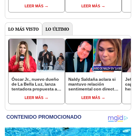
extranjero que tiene
primer Día de la Madre
Huar
LEER MÁS
LEER MÁS
novia
sin su hija Valentina:
Vílch
"Extrañando un abrazo"
mand
acop
LO MÁS VISTO
LO ÚLTIMO
Óscar Jr., nuevo dueño
Naldy Saldaña aclara si
Jeffe
de La Bella Luz, lanza
mantuvo relación
capta
tentadora propuesta a
sentimental con director
herm
Naldy Saldaña tras
de La Bella Luz tras
Ramí
LEER MÁS
LEER MÁS
denuncia por
denunciarlo por
Kanas
tocamientos: “Va a
tocamientos: “Me
tien
haber otro tipo de ley”
parece muy bajo”