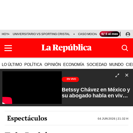
HOY
UNIVERSITARIO VS SPORTING CRISTAL
CASO MOCHASUELDOS
MIGUEL
LO ÚLTIMO
POLÍTICA
OPINIÓN
ECONOMÍA
SOCIEDAD
MUNDO
CIE
EN VIVO
Betssy Chávez en México y
su abogado habla en vivo |
Que No Se Te Olvide con
Carlos Cornejo
Espectáculos
04 Jun 2026 | 21:32 h