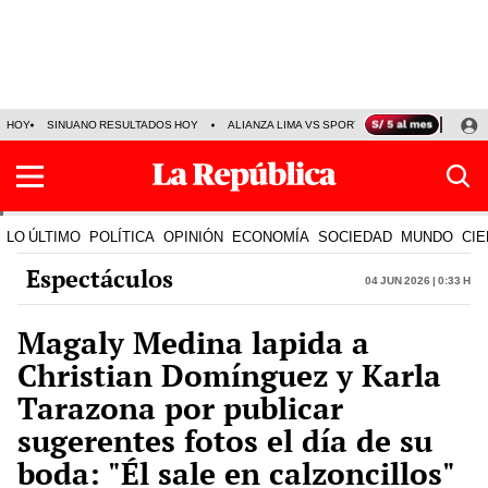
HOY
SINUANO RESULTADOS HOY
ALIANZA LIMA VS SPORT BOYS
JORGE MES
LO ÚLTIMO
POLÍTICA
OPINIÓN
ECONOMÍA
SOCIEDAD
MUNDO
CIE
Espectáculos
04 Jun 2026 | 0:33 h
Magaly Medina lapida a
Christian Domínguez y Karla
Tarazona por publicar
sugerentes fotos el día de su
boda: "Él sale en calzoncillos"