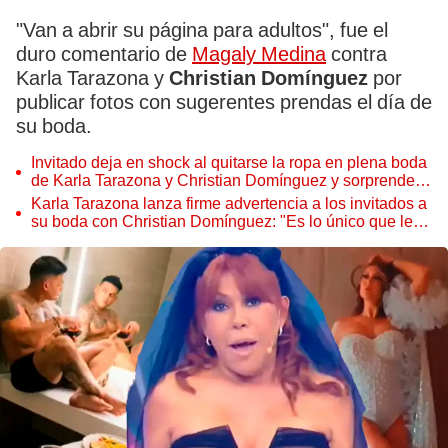
"Van a abrir su página para adultos", fue el
duro comentario de
Magaly Medina
contra
Karla Tarazona y
Christian Domínguez
por
publicar fotos con sugerentes prendas el día de
su boda.
Invitado deja en shock al quitarse la ropa en plena boda
de Karla Tarazona y Christian Domínguez y sorprende:
"No hubo tiempo"
Karla Tarazona lanza firme advertencia a los invitados a
su boda con Christian Domínguez: "Es lo único que les
voy a pedir"