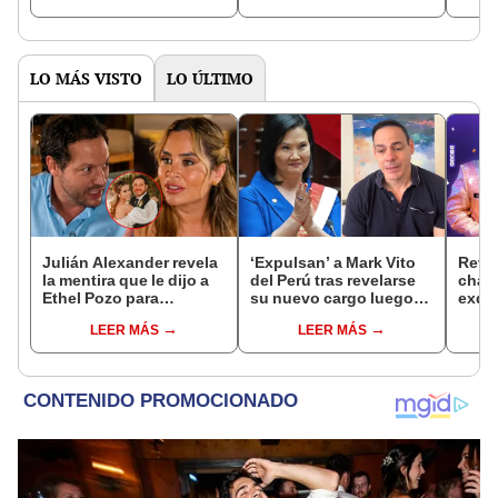
sorprende: "No hubo
a pedir"
habil
tiempo"
LO MÁS VISTO
LO ÚLTIMO
Julián Alexander revela
‘Expulsan’ a Mark Vito
Reve
la mentira que le dijo a
del Perú tras revelarse
chat
Ethel Pozo para
su nuevo cargo luego
exdir
conquistarla: “Si no, no
de reencuentro con
Luz 
LEER MÁS
LEER MÁS
hubiéramos salido”
Keiko Fujimori: “Lo
exca
estoy devolviendo a su
te es
país”