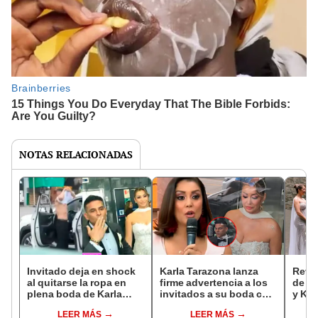
NOTAS RELACIONADAS
Invitado deja en shock
Karla Tarazona lanza
Revel
al quitarse la ropa en
firme advertencia a los
de C
plena boda de Karla
invitados a su boda con
y Kar
Tarazona y Christian
Christian Domínguez:
boda:
LEER MÁS
LEER MÁS
Domínguez y
"Es lo único que les voy
de n