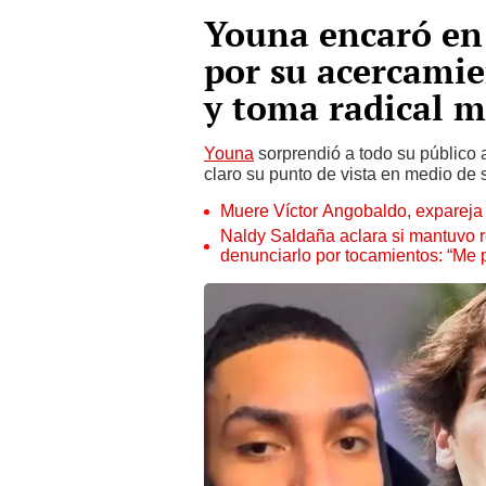
Youna encaró en 
por su acercami
y toma radical m
Youna
sorprendió a todo su público 
claro su punto de vista en medio d
Muere Víctor Angobaldo, expareja 
Naldy Saldaña aclara si mantuvo re
denunciarlo por tocamientos: “Me 