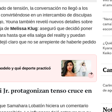
el am
o de tensión, la conversación no llegó a los
que é
nó convirtiéndose en un intercambio de disculpas
relac
“Nena
go, Youna también reveló nuevos detalles sobre
cama”
ija de
Melissa Klug
: aseguró que decidió poner
escon
los E
a hasta que ella salga del reality y puedan
ejó claro que no se arrepiente de haberle pedido
¿Quié
Kyara 
Keiko 
contra
Car
odelo y qué deporte practicó
Carli
 Jr. protagonizan tenso cruce en
de ag
 que Samahara Lobatón hiciera un comentario
No