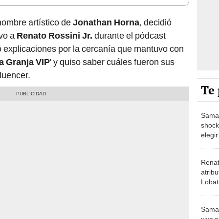
nombre artístico de
Jonathan Horna
, decidió
ivo a
Renato Rossini Jr.
durante el pódcast
ió explicaciones por la cercanía que mantuvo con
a Granja VIP
' y quiso saber cuáles fueron sus
luencer.
Te 
Samah
shock
elegi
duerm
VIP P
Renat
atrib
Lobat
por e
atract
Samah
vivo 