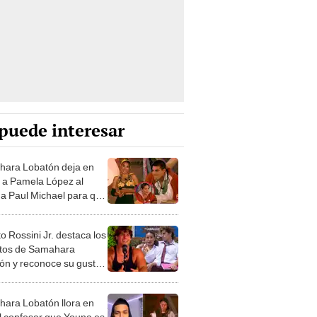
puede interesar
ara Lobatón deja en
 a Pamela López al
r a Paul Michael para que
a con ella en ‘La granja
erú’
o Rossini Jr. destaca los
utos de Samahara
ón y reconoce su gusto
lla: "Me parece una chica
iva"
ara Lobatón llora en
al confesar que Youna es