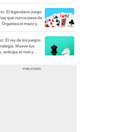
rio: El legendario juego
rtas que nunca pasa de
 Organiza el mazo y
stra tu habilidad.
z: El rey de los juegos
trategia. Mueve tus
, anticipa al rival y
gue el jaque mate.