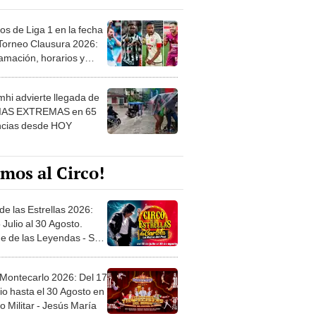
os de Liga 1 en la fecha
 Torneo Clausura 2026:
amación, horarios y
 ver
hi advierte llegada de
IAS EXTREMAS en 65
ncias desde HOY
mos al Circo!
de las Estrellas 2026:
 Julio al 30 Agosto.
e de las Leyendas - San
l
 Montecarlo 2026: Del 17
io hasta el 30 Agosto en
o Militar - Jesús María