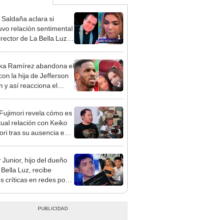
 Saldaña aclara si
vo relación sentimental
1
irector de La Bella Luz
denunciarlo por
ientos: “Me parece muy
ka Ramírez abandona el
con la hija de Jefferson
2
n y así reacciona el
olista: “A ti que…”
 Fujimori revela cómo es
tual relación con Keiko
3
ori tras su ausencia en
entos: "Mi familia es
 mi suegra..."
 Junior, hijo del dueño
 Bella Luz, recibe
4
s críticas en redes por
de Naldy Saldaña:
ador”