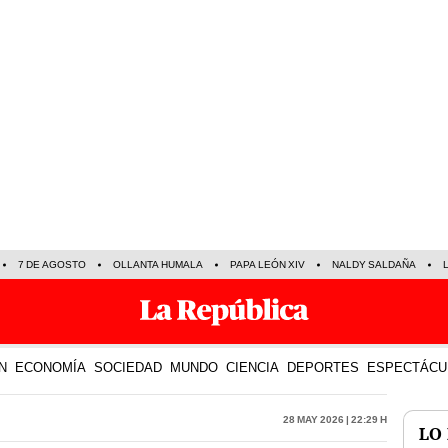
7 DE AGOSTO
OLLANTA HUMALA
PAPA LEÓN XIV
NALDY SALDAÑA
N
ECONOMÍA
SOCIEDAD
MUNDO
CIENCIA
DEPORTES
ESPECTÁCU
28 May 2026 | 22:29 h
LO