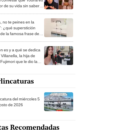
or de su vida sin saber
l ya había terminado la
ión
, no te peines en la
: ¿qué superstición
de la famosa frase de
nanitos Verdes?
n es y a qué se dedica
Villanella, la hija de
Fujimori que le dio la
 a nivel nacional?
lincaturas
ncatura del miércoles 5
osto de 2026
tas Recomendadas