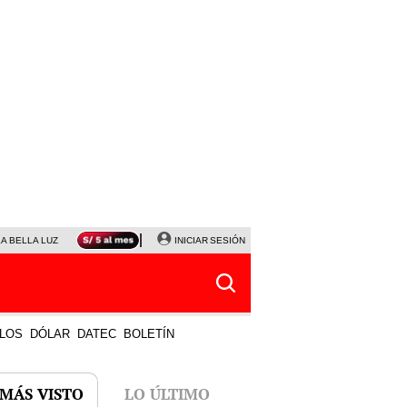
LA BELLA LUZ
MAGALY MEDINA
INICIAR SESIÓN
SINUANO RESULTADOS HOY
JANET TELLO
LOS
DÓLAR
DATEC
BOLETÍN
 MÁS VISTO
LO ÚLTIMO