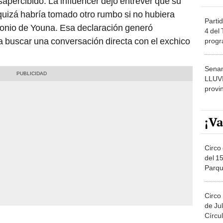
sapercibido. La influencer dejó entrever que su
uizá habría tomado otro rumbo si no hubiera
Partid
onio de Youna. Esa declaración generó
4 del
 a buscar una conversación directa con el exchico
progr
dónde
Senam
LLUV
provi
¡Va
Circo 
del 15
Parqu
Migue
Circo
de Jul
Círcul