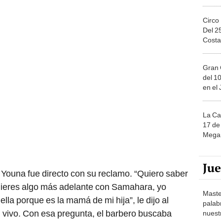
Circo
Del 2
Costa
Gran 
del 10
en el
La Ca
17 de 
Mega 
Ju
, Youna fue directo con su reclamo. “Quiero saber
 quieres algo más adelante con Samahara, yo
Maste
ella porque es la mamá de mi hija”, le dijo al
palab
n vivo. Con esa pregunta, el barbero buscaba
nuest