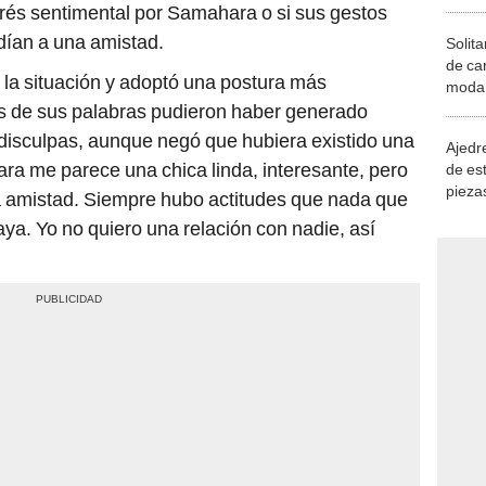
nterés sentimental por Samahara o si sus gestos
dían a una amistad.
Solita
de ca
r la situación y adoptó una postura más
moda.
demue
as de sus palabras pudieron haber generado
 disculpas, aunque negó que hubiera existido una
Ajedre
ra me parece una chica linda, interesante, pero
de es
piezas
a amistad. Siempre hubo actitudes que nada que
consi
ya. Yo no quiero una relación con nadie, así