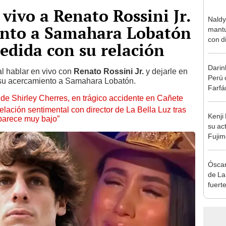
vivo a Renato Rossini Jr.
Naldy
ento a Samahara Lobatón
mantu
con d
edida con su relación
tras 
tocam
Darin
bajo”
al hablar en vivo con
Renato Rossini Jr.
y dejarle en
Perú 
e su acercamiento a Samahara Lobatón.
Farfá
de Shirley Cherres, en trágico accidente en Cañete
exfutb
lación sentimental con director de La Bella Luz tras
Kenji
parece muy bajo”
su ac
Fujim
los ev
Érika,
Óscar
de La
fuerte
caso 
“Apañ