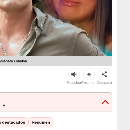
Samahara Lobatón
Escuchar
Resumen
Compartir
 IA
s destacados
Resumen