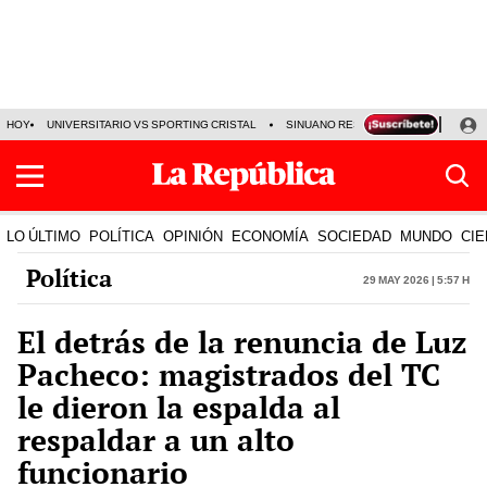
HOY
UNIVERSITARIO VS SPORTING CRISTAL
SINUANO RESULTADOS HOY
CA
LO ÚLTIMO
POLÍTICA
OPINIÓN
ECONOMÍA
SOCIEDAD
MUNDO
CIE
Política
29 May 2026 | 5:57 h
El detrás de la renuncia de Luz
Pacheco: magistrados del TC
le dieron la espalda al
respaldar a un alto
funcionario