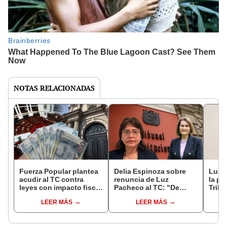
NOTAS RELACIONADAS
Fuerza Popular plantea
Delia Espinoza sobre
Luz 
acudir al TC contra
renuncia de Luz
la pr
leyes con impacto fiscal
Pacheco al TC: "De
Tribu
pese a haber
pronto está quemando
antes
LEER MÁS
LEER MÁS
respaldado varias de
un poco el puesto"
mand
ellas