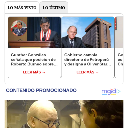
LO MÁS VISTO
LO ÚLTIMO
Gunther Gonzáles
Gobierno cambia
Gobi
señala que posición de
directorio de Petroperú
cond
Roberto Burneo sobre
y designa a Oliver Stark
Cháve
reelección de López
como presidente de la
viajó
LEER MÁS
LEER MÁS
Aliaga no representan al
empresa estatal
madr
JNE