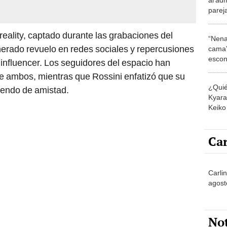
parej
"En o
reality, captado durante las grabaciones del
“Nena
erado revuelo en redes sociales y repercusiones
cama”
escon
a influencer. Los seguidores del espacio han
los E
e ambos, mientras que Rossini enfatizó que su
¿Quié
siendo de amistad.
Kyara 
Keiko 
contra
Car
Carli
agost
No