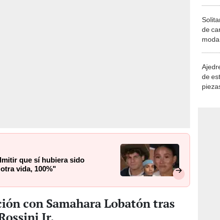
Solita
de ca
moda.
demue
Ajedre
de es
piezas
consi
mitir que sí hubiera sido
otra vida, 100%"
ción con Samahara Lobatón tras
ossini Jr.