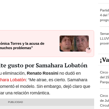
Partid
4 del
progr
dónde
Senam
LLUV
provi
ónica Torres y la acusa de
o muchos problemas"
¡Va
mite gusto por Samahara Lobatón
Circo 
u eliminación,
Renato Rossini
no dudó en
del 15
hara Lobatón
: “Me atrae, es cierto. Samahara
Parqu
comentó el modelo. Sin embargo, dejó claro que
Migue
ciar una relación romántica.
Circo
de Jul
Círcul