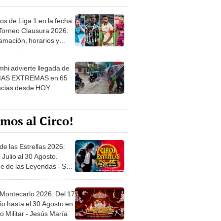
os de Liga 1 en la fecha
 Torneo Clausura 2026:
amación, horarios y
 ver
hi advierte llegada de
IAS EXTREMAS en 65
ncias desde HOY
mos al Circo!
de las Estrellas 2026:
 Julio al 30 Agosto.
e de las Leyendas - San
l
 Montecarlo 2026: Del 17
io hasta el 30 Agosto en
o Militar - Jesús María