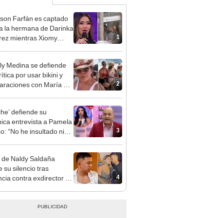
rson Farfán es captado
 a la hermana de Darinka
1
ez mientras Xiomy
hiro trabajaba: “Él tiene
”
y Medina se defiende
rítica por usar bikini y
2
raciones con María Pía
lo: ¿Debo ir a la playa
oncho?"
che’ defiende su
ica entrevista a Pamela
3
o: “No he insultado ni
atado a nadie”
 de Naldy Saldaña
 su silencio tras
4
cia contra exdirector de
lla Luz: "Tiene todo mi
o"