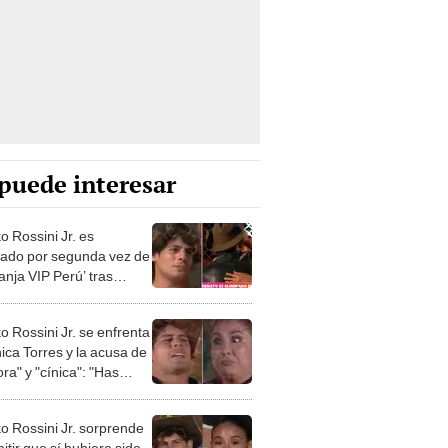
puede interesar
o Rossini Jr. es
nado por segunda vez de
anja VIP Perú’ tras
r en votación
o Rossini Jr. se enfrenta
ica Torres y la acusa de
ora" y "cínica": "Has
o muchos problemas"
o Rossini Jr. sorprende
itir que sí hubiera sido