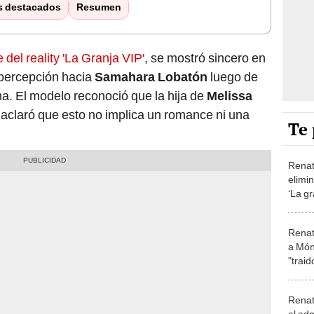
s destacados
Resumen
 del reality 'La Granja VIP'
, se mostró sincero en
 percepción hacia
Samahara Lobatón
luego de
a. El modelo reconoció que la hija de
Melissa
e aclaró que esto no implica un romance ni una
Te 
Renat
elimi
‘La gr
perde
Renat
a Món
"traid
traíd
Renat
al adm