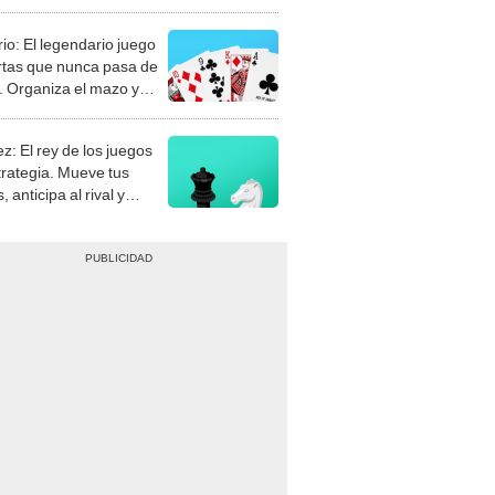
rio: El legendario juego
rtas que nunca pasa de
 Organiza el mazo y
stra tu habilidad.
z: El rey de los juegos
trategia. Mueve tus
, anticipa al rival y
gue el jaque mate.