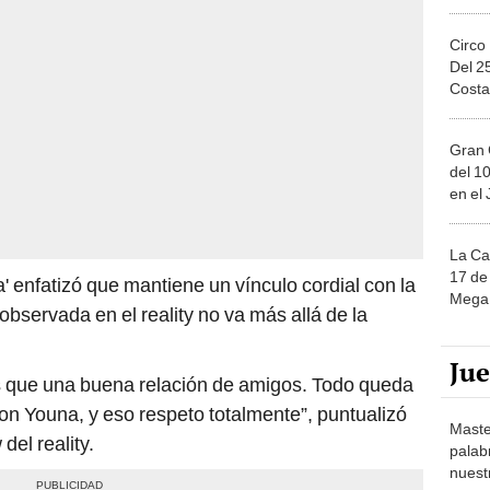
Circo
Del 2
Costa
Gran 
del 10
en el
La Ca
17 de 
a' enfatizó que mantiene un vínculo cordial con la
Mega 
bservada en el reality no va más allá de la
Ju
s que una buena relación de amigos. Todo queda
on Youna, y eso respeto totalmente”, puntualizó
Maste
del reality.
palab
nuest