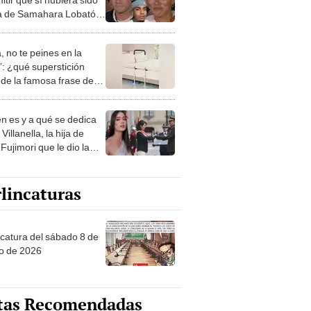
a de Samahara Lobatón:
tra vida, 100%"
, no te peines en la
: ¿qué superstición
de la famosa frase de
nanitos Verdes?
n es y a qué se dedica
Villanella, la hija de
Fujimori que le dio la
 a nivel nacional?
lincaturas
ncatura del sábado 8 de
o de 2026
tas Recomendadas