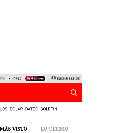
LPÍN
PRECIO DEL DÓLAR
CORTE DE LUZ
INICIAR SESIÓN
VIERNES 7 DE AGOSTO
ALBER
LOS
DÓLAR
DATEC
BOLETÍN
 MÁS VISTO
LO ÚLTIMO