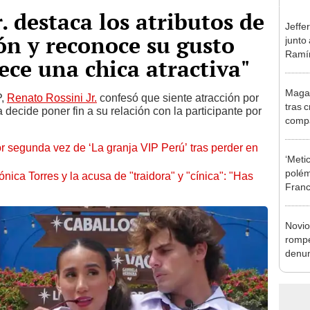
. destaca los atributos de
Jeffe
n y reconoce su gusto
junto
Ramír
ece una chica atractiva"
Kanas
sus…
Magal
P,
Renato Rossini Jr.
confesó que siente atracción por
tras c
 decide poner fin a su relación con la participante por
compa
Copel
r segunda vez de ‘La granja VIP Perú’ tras perder en
con p
‘Meti
polém
nica Torres y la acusa de "traidora" y "cínica": "Has
Franc
maltr
Novio
rompe
denun
La Be
apoy