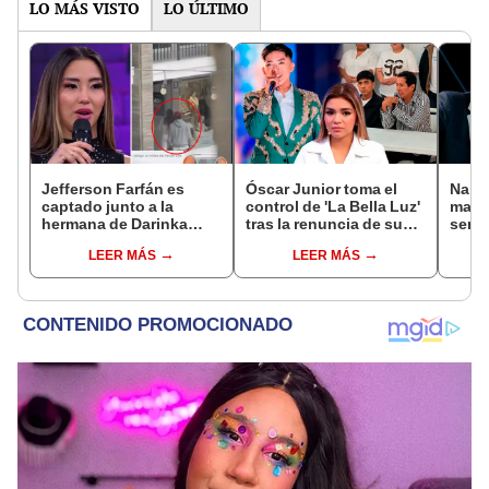
LO MÁS VISTO
LO ÚLTIMO
Jefferson Farfán es
Óscar Junior toma el
Naldy
captado junto a la
control de 'La Bella Luz'
mant
hermana de Darinka
tras la renuncia de su
senti
Ramírez mientras Xiomy
padre a la orquesta por
de La
LEER MÁS
LEER MÁS
Kanashiro trabajaba: “Él
caso Naldy Saldaña
denun
tiene sus…”
toca
pare