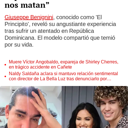
nos matan”
Giuseppe Benignini
, conocido como 'El
Principito', reveló su angustiante experiencia
tras sufrir un atentado en República
Dominicana. El modelo compartió que temió
por su vida.
Muere Víctor Angobaldo, expareja de Shirley Cherres,
en trágico accidente en Cañete
Naldy Saldaña aclara si mantuvo relación sentimental
con director de La Bella Luz tras denunciarlo por
tocamientos: “Me parece muy bajo”