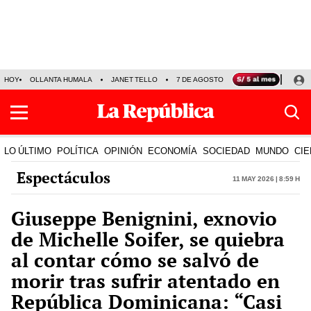
HOY
OLLANTA HUMALA
JANET TELLO
7 DE AGOSTO
TINKA RESULTADOS
LO ÚLTIMO
POLÍTICA
OPINIÓN
ECONOMÍA
SOCIEDAD
MUNDO
CIE
Espectáculos
11 May 2026 | 8:59 h
Giuseppe Benignini, exnovio
de Michelle Soifer, se quiebra
al contar cómo se salvó de
morir tras sufrir atentado en
República Dominicana: “Casi