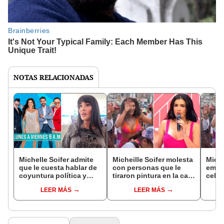
NOTAS RELACIONADAS
Michelle Soifer admite
Micheille Soifer molesta
Miche
que le cuesta hablar de
con personas que le
empa
coyuntura política y
tiraron pintura en la cara
celeb
social en ‘Arriba mi
en los carnavales del
carna
LEER MÁS
LEER MÁS
gente’: “Termino con el
Callao: "Siempre hay
qued
corazón partido”
gente malcriada"