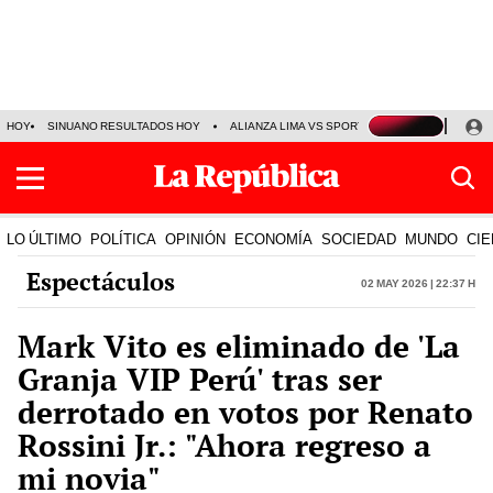
HOY
SINUANO RESULTADOS HOY
ALIANZA LIMA VS SPORT BOYS
JORGE MES
LO ÚLTIMO
POLÍTICA
OPINIÓN
ECONOMÍA
SOCIEDAD
MUNDO
CIE
Espectáculos
02 May 2026 | 22:37 h
Mark Vito es eliminado de 'La
Granja VIP Perú' tras ser
derrotado en votos por Renato
Rossini Jr.: "Ahora regreso a
mi novia"