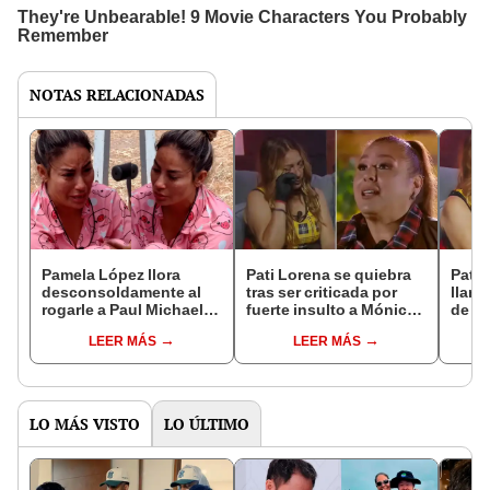
NOTAS RELACIONADAS
Pamela López llora
Pati Lorena se quiebra
Pati 
desconsoldamente al
tras ser criticada por
llant
rogarle a Paul Michael
fuerte insulto a Mónica
de re
en ‘La granja VIP’: “A
Torres y admite su error:
novia
LEER MÁS
LEER MÁS
nadie le importas más
"Mi respeto hacia ella se
en 'L
en este reality que a mí”
fue"
"Me 
LO MÁS VISTO
LO ÚLTIMO