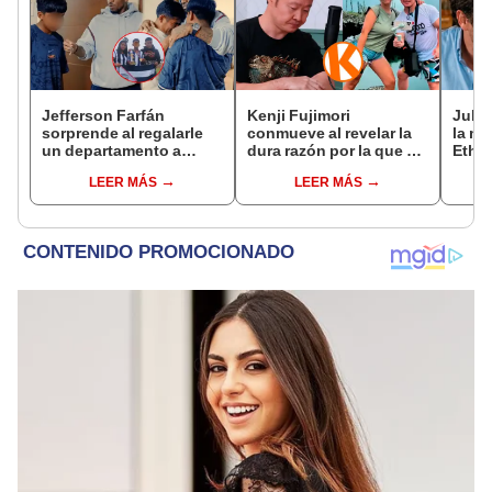
Jefferson Farfán
Kenji Fujimori
Juliá
sorprende al regalarle
conmueve al revelar la
la me
un departamento a
dura razón por la que no
Ethel
joven promesa del
tiene hijos con su
conqu
LEER MÁS
LEER MÁS
fútbol: "Lo hago de
esposa Erika Muñóz: "El
hubi
corazón"
proceso judicial"