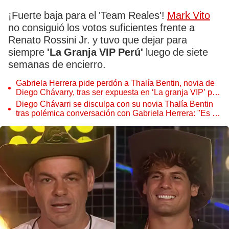
¡Fuerte baja para el 'Team Reales'!
Mark Vito
no consiguió los votos suficientes frente a
Renato Rossini Jr. y tuvo que dejar para
siempre
'La Granja VIP Perú'
luego de siete
semanas de encierro.
Gabriela Herrera pide perdón a Thalía Bentin, novia de
Diego Chávarry, tras ser expuesta en ‘La granja VIP’ por
coqueteos: “No va a pasar nada”
Diego Chávarri se disculpa con su novia Thalía Bentin
tras polémica conversación con Gabriela Herrera: "Es la
mujer de mi vida"