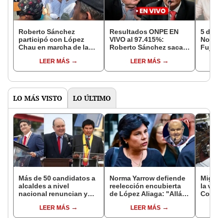
Roberto Sánchez
Resultados ONPE EN
5 de 
participó con López
VIVO al 97.415%:
Norte
Chau en marcha de la
Roberto Sánchez saca
Fujim
CGTP por la mejora de
ventaja por 26 mil 872
regio
LEER MÁS
LEER MÁS
condiciones laborales
votos sobre López
Robe
Aliaga
LO MÁS VISTO
LO ÚLTIMO
Más de 50 candidatos a
Norma Yarrow defiende
Migue
alcaldes a nivel
reelección encubierta
la vi
nacional renuncian y
de López Aliaga: "Allá el
Congr
dan paso a la reelección
Jurado que se deja
proye
LEER MÁS
LEER MÁS
encubierta
sacar la vuelta"
plant
pres