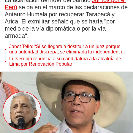
La aclaración del líder del partido
Juntos por el
Perú
se da en el marco de las declaraciones de
Antauro Humala por recuperar Tarapacá y
Arica. El exmilitar señaló que se haría "por
medio de la vía diplomática o por la vía
armada".
Janet Tello: “Si se llegara a destituir a un juez porque
una autoridad discrepa, se eliminaría la independencia
judicial”
Luis Rubio renuncia a su candidatura a la alcaldía de
Lima por Renovación Popular