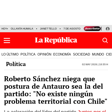
HOY
OLLANTA HUMALA
JANET TELLO
7 DE AGOSTO
TINKA RESULTADOS
LO ÚLTIMO
POLÍTICA
OPINIÓN
ECONOMÍA
SOCIEDAD
MUNDO
CIE
Política
02 May 2026 | 18:55 h
Roberto Sánchez niega que
postura de Antauro sea la del
partido: "No existe ningún
problema territorial con Chile"