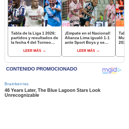
Tabla de la Liga 1 2026:
¡Empate en el Nacional!
Tabla
partidos y resultados de
Alianza Lima igualó 1-1
Mundi
la fecha 4 del Torneo
ante Sport Boys y se
2026:
Clausura y posiciones
mantiene en el primer
parti
LEER MÁS
LEER MÁS
del Acumulado
lugar del Torneo
de g
Clausura 2026