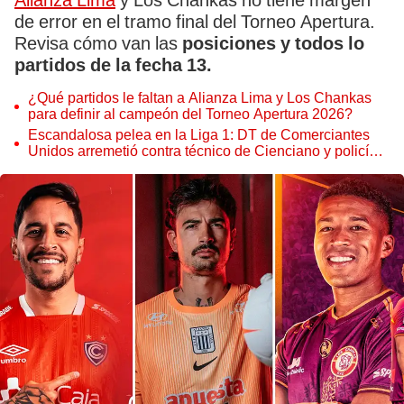
Alianza Lima
y Los Chankas no tiene margen
de error en el tramo final del Torneo Apertura.
Revisa cómo van las
posiciones y todos lo
partidos de la fecha 13.
¿Qué partidos le faltan a Alianza Lima y Los Chankas
para definir al campeón del Torneo Apertura 2026?
Escandalosa pelea en la Liga 1: DT de Comerciantes
Unidos arremetió contra técnico de Cienciano y policías
intervinieron