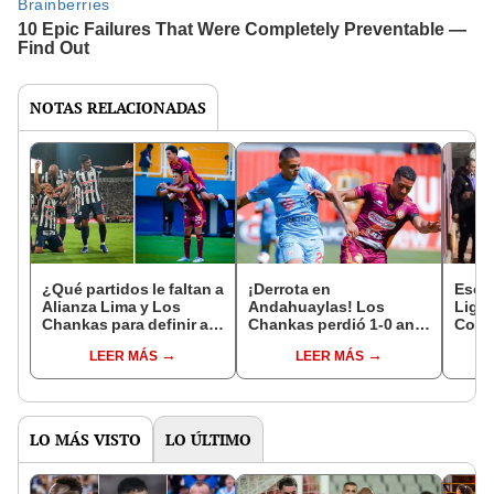
NOTAS RELACIONADAS
¿Qué partidos le faltan a
¡Derrota en
Escan
Alianza Lima y Los
Andahuaylas! Los
Liga 
Chankas para definir al
Chankas perdió 1-0 ante
Come
campeón del Torneo
Deportivo Garcilaso y
arrem
LEER MÁS
LEER MÁS
Apertura 2026?
cayó al segundo lugar
de Ci
del Torneo Apertura
inter
2026
LO MÁS VISTO
LO ÚLTIMO