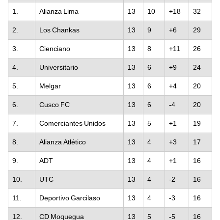
1.
Alianza Lima
13
10
+18
32
2.
Los Chankas
13
9
+6
29
3.
Cienciano
13
8
+11
26
4.
Universitario
13
6
+9
24
5.
Melgar
13
6
+4
20
6.
Cusco FC
13
6
-4
20
7.
Comerciantes Unidos
13
5
+1
19
8.
Alianza Atlético
13
4
+3
17
9.
ADT
13
4
+1
16
10.
UTC
13
4
-2
16
11.
Deportivo Garcilaso
13
4
-3
16
12.
CD Moquegua
13
5
-5
16