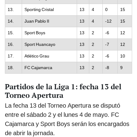
13.
Sporting Cristal
13
4
0
15
14.
Juan Pablo II
13
4
-12
15
15.
Sport Boys
13
2
-6
12
16.
Sport Huancayo
13
2
-7
12
17.
Atlético Grau
13
2
-6
10
18.
FC Cajamarca
13
2
-8
9
Partidos de la Liga 1: fecha 13 del
Torneo Apertura
La fecha 13 del Torneo Apertura se disputó
entre el sábado 2 y el lunes 4 de mayo. FC
Cajamarca y Sport Boys serán los encargados
de abrir la jornada.