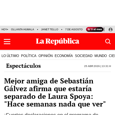
HOY
OLLANTA HUMALA
JANET TELLO
7 DE AGOSTO
TINKA RESULTADOS
LO ÚLTIMO
POLÍTICA
OPINIÓN
ECONOMÍA
SOCIEDAD
MUNDO
CIE
Espectáculos
25 Abr 2026 | 13:31 h
Mejor amiga de Sebastián
Gálvez afirma que estaría
separado de Laura Spoya:
"Hace semanas nada que ver"