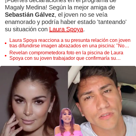
¡Fuertes declaraciones en el programa de
Magaly Medina! Según la mejor amiga de
Sebastián Gálvez
, el joven no se veía
enamorado y podría haber estado 'tanteando'
su situación con
Laura Spoya
.
Laura Spoya reacciona a su presunta relación con joven
tras difundirse imagen abrazados en una piscina: "No
me da la gana"
Revelan comprometedora foto en la piscina de Laura
Spoya con su joven trabajador que confirmaría su
romance