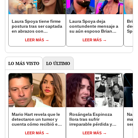
Laura Spoya tiene firme
Laura Spoya deja
Brian
postura tras ser captada
contundente mensaje a
dece
en abrazos con
su aún esposo Brian
Spoya
Sebastián Gálvez:
Rullan tras
foto 
LEER MÁS
LEER MÁS
"Mientras no llegue la
desacreditarla como
traba
persona indicada..."
madre: “Nunca voy a
"Eso 
permitir”
pena
LO MÁS VISTO
LO ÚLTIMO
Mario Hart revela que le
Rosángela Espinoza
Naldy
detectaron un tumor y
llora tras sufrir
mant
cuenta cómo recibió el
irreparable pérdida y
senti
diagnóstico: "Dolores
comparte desgarrador
de La
LEER MÁS
LEER MÁS
muy fuertes..."
mensaje: "Descansa en
denun