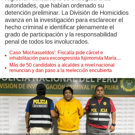
autoridades, que habían ordenado su
detención preliminar. La División de Homicidios
avanza en la investigación para esclarecer el
hecho criminal e identificar plenamente el
grado de participación y la responsabilidad
penal de todos los involucrados.
Caso 'Mochasueldos': Fiscalía pide cárcel e
inhabilitación para excongresista fujimorista María
Cordero Jon Tay
Más de 50 candidatos a alcaldes a nivel nacional
renuncian y dan paso a la reelección encubierta