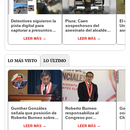
Detectives siguieron la
Piura: Caen
El ca
pista digital para
sospechosos del
Una 
capturar a presuntos
asesinato del alcalde
ases
asesinos del alcalde
Víctor Febre
empr
LEER MÁS
LEER MÁS
Víctor Febre
desa
LO MÁS VISTO
LO ÚLTIMO
Gunther Gonzáles
Roberto Burneo
Gobi
señala que posición de
responsabiliza al
cond
Roberto Burneo sobre
Congreso por
Cháve
reelección de López
reelección encubierta
viajó
LEER MÁS
LEER MÁS
Aliaga no representan al
de alcaldes
madr