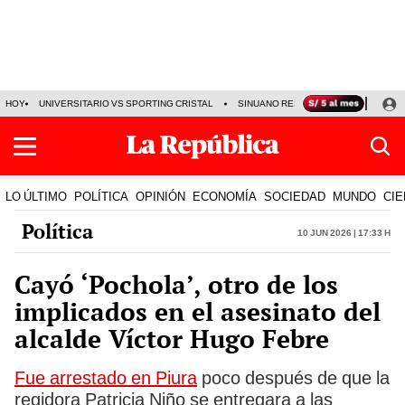
HOY
UNIVERSITARIO VS SPORTING CRISTAL
SINUANO RESULTADOS HOY
CA
LO ÚLTIMO
POLÍTICA
OPINIÓN
ECONOMÍA
SOCIEDAD
MUNDO
CIE
Política
10 Jun 2026 | 17:33 h
Cayó ‘Pochola’, otro de los
implicados en el asesinato del
alcalde Víctor Hugo Febre
Fue arrestado en Piura
poco después de que la
regidora Patricia Niño se entregara a las